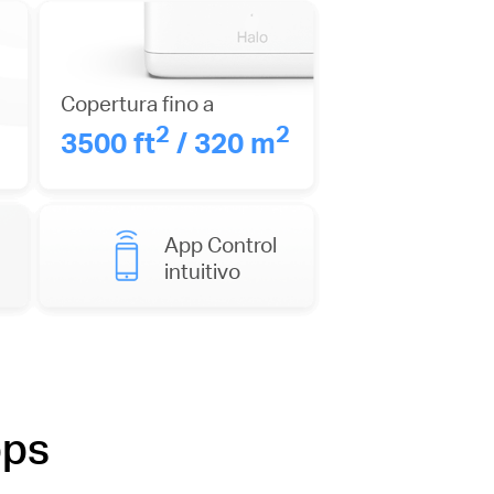
Copertura fino a
2
2
3500 ft
/ 320 m
App Control
intuitivo
bps