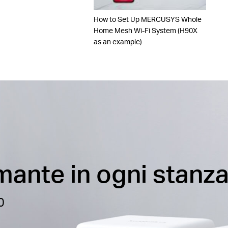
How to Set Up MERCUSYS Whole
Home Mesh Wi-Fi System (H90X
as an example)
mante in ogni stanz
0