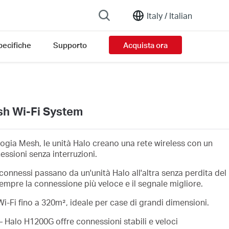
Italy /
Italian
pecifiche
Supporto
Acquista ora
h Wi-Fi System
logia Mesh, le unità Halo creano una rete wireless con un
sioni senza interruzioni.
i connessi passano da un'unità Halo all'altra senza perdita del
empre la connessione più veloce e il segnale migliore.
i-Fi fino a 320m², ideale per case di grandi dimensioni.
– Halo H1200G offre connessioni stabili e veloci