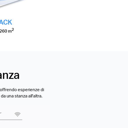
PACK
2
 260 m
anza
, offrendo esperienze di
a una stanza all'altra.