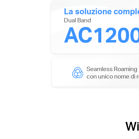
La soluzione comple
Dual Band
AC120
Seamless Roaming
con unico nome di r
Wi