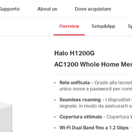
Supporto
About us
Dove acquistare
Overview
Setup&App
S
Halo H1200G
AC1200 Whole Home Mes
Rete unificata
– Grazie alla tecno
unico nome e password per connes
Seamless roaming
– I dispositiv
segnale, in modo da assicurarti s
Copertura ottimale
– Copertura W
Wi-Fi Dual Band fino a 1.2 Gbps