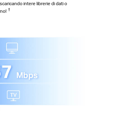
caricando intere librerie di dati o
†
ogno!