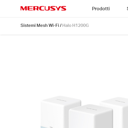
Click
Prodotti
to
skip
MERCUSYS
the
Halo
Sistemi Mesh Wi-Fi
/
Halo H1200G
navigation
H1200G
bar
[V1]
3-
pack
|
AC1200
Whole
Home
Mesh
Wi-
Fi
System