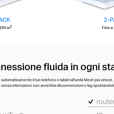
ACK
2-
2
 320 m
Fino a
nessione fluida in ogni st
 automaticamente il tuo telefono o tablet all'unità Mesh più veloce
nza interruzioni: non avvertirai disconnessioni o lag spostandoti d