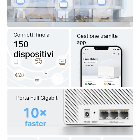
Connetti fino a
Gestione tramite
150
app
dispositivi
Porta Full Gigabit