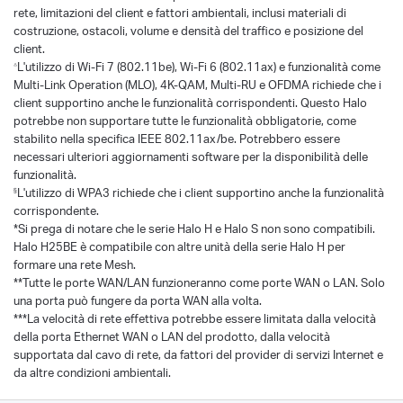
rete, limitazioni del client e fattori ambientali, inclusi materiali di
costruzione, ostacoli, volume e densità del traffico e posizione del
client.
L'utilizzo di Wi-Fi 7 (802.11be), Wi-Fi 6 (802.11ax) e funzionalità come
△
Multi-Link Operation (MLO), 4K-QAM, Multi-RU e OFDMA richiede che i
client supportino anche le funzionalità corrispondenti. Questo Halo
potrebbe non supportare tutte le funzionalità obbligatorie, come
stabilito nella specifica IEEE 802.11ax/be. Potrebbero essere
necessari ulteriori aggiornamenti software per la disponibilità delle
funzionalità.
L'utilizzo di WPA3 richiede che i client supportino anche la funzionalità
§
corrispondente.
*Si prega di notare che le serie Halo H e Halo S non sono compatibili.
Halo H25BE è compatibile con altre unità della serie Halo H per
formare una rete Mesh.
**Tutte le porte WAN/LAN funzioneranno come porte WAN o LAN. Solo
una porta può fungere da porta WAN alla volta.
***La velocità di rete effettiva potrebbe essere limitata dalla velocità
della porta Ethernet WAN o LAN del prodotto, dalla velocità
supportata dal cavo di rete, da fattori del provider di servizi Internet e
da altre condizioni ambientali.