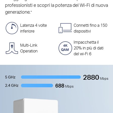
professionisti e scopri la potenza del Wi-Fi di nuova
generazione.
△
Latenza 4 volte
Connetti fino a 150
inferiore
dispositivi
Impacchetta il
Multi-Link
20% in più di dati
Operation
del wi-Fi 6
2880
5 GHz
Mbps
688
2.4 GHz
Mbps