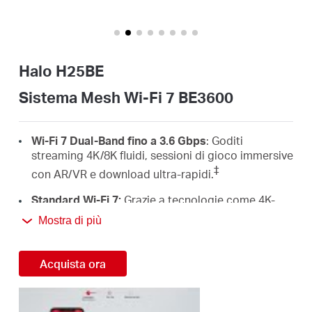
Italy
Halo H25BE
/
Sistema Mesh Wi-Fi 7 BE3600
Italian
Wi-Fi 7 Dual-Band fino a 3.6 Gbps
: Goditi
streaming 4K/8K fluidi, sessioni di gioco immersive
‡
con AR/VR e download ultra-rapidi.
Standard Wi-Fi 7:
Grazie a tecnologie come 4K-
QAM, MLO, Multi-RU e molto altro, il tuo network è
Mostra di più
in grado di offrire esperienze di connessione
△
sensazionali.
Acquista ora
Roaming senza interruzioni per un'esperienza di
rete fluida:
Niente più improvvise cadute di
segnale o ritardi del Wi-Fi mentre cammini per