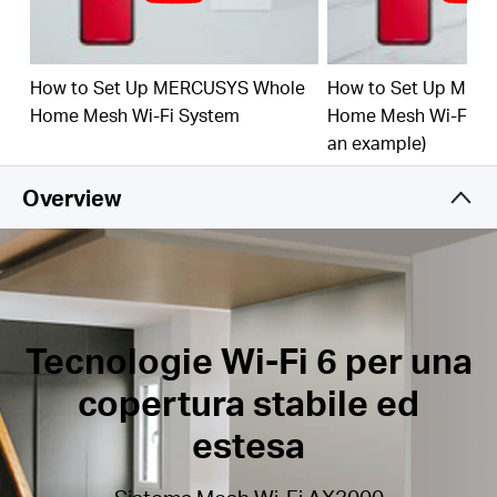
Ampia capacità di rete –
La rete Halo supporta
fino a 150 dispositivi connessi.†
How to Set Up MERCUSYS Whole
How to Set Up MER
Gestione intuitiva –
L'app MERCUSYS permette di
Home Mesh Wi-Fi System
Home Mesh Wi-Fi Sy
installare e gestire la rete Mesh in modo rapido e
an example)
semplice.
Connettività Gigabit –
Ogni unità Halo è dotata di
Overview
3 Porte Gigabit LAN/WAN Auto-sensing.**
*I prodotti della serie Halo H e Halo S non sono
compatibili tra loro.
Tecnologie Wi-Fi 6 per una
copertura stabile ed
estesa