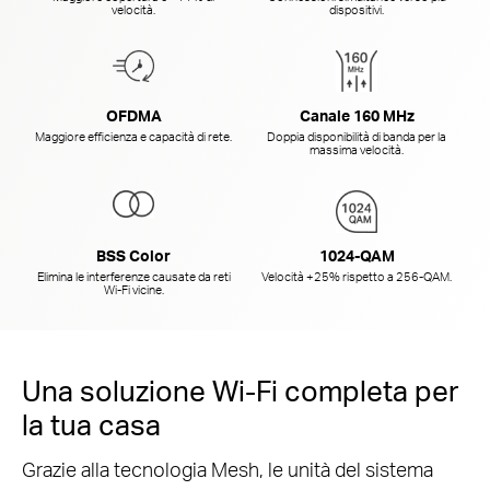
velocità.
dispositivi.
OFDMA
Canale 160 MHz
Maggiore efficienza e capacità di rete.
Doppia disponibilità di banda per la
massima velocità.
BSS Color
1024-QAM
Elimina le interferenze causate da reti
Velocità +25% rispetto a
256-QAM.
Wi-Fi vicine.
Una soluzione Wi-Fi completa per
la tua casa
Grazie alla tecnologia Mesh, le unità del sistema