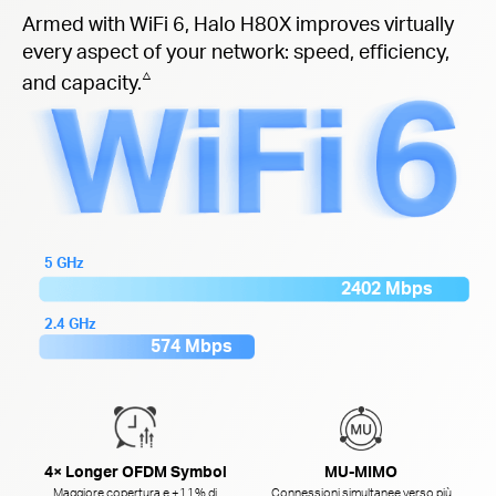
Armed with WiFi 6, Halo H80X improves virtually
every aspect of your network: speed, efficiency,
△
and capacity.
5 GHz
2402 Mbps
2.4 GHz
574 Mbps
4× Longer OFDM Symbol
MU-MIMO
Maggiore copertura e +11% di
Connessioni simultanee verso più