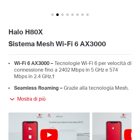
Italy
Halo H80X
/
Sistema Mesh Wi-Fi 6 AX3000
Italian
Wi-Fi 6 AX3000 –
Tecnologie Wi-Fi 6 per velocità di
connessione fino a 2402 Mbps in 5 GHz e 574
Mbps in 2.4 GHz.†
Seamless Roaming –
Grazie alla tecnologia Mesh,
le unità Halo creano una rete wireless con un unico
Mostra di più
nome e password per connessioni senza
interruzioni. ‡
Copertura Wi-Fi su misura –
3 unità Halo H80X
possono coprire fino a 650 m² con un segnale Wi-
Fi stabile e potente, componi la tua rete
aggiungendo fino a 10 unità Halo H.†