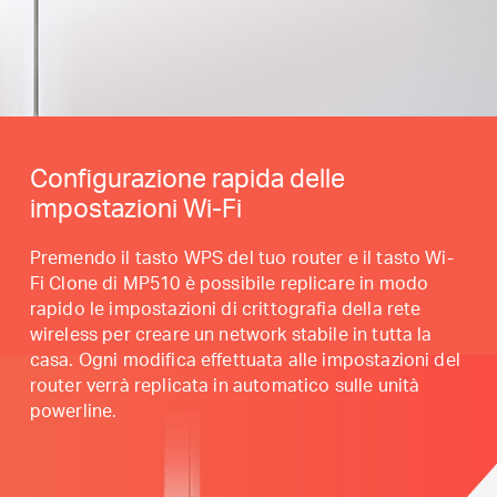
Configurazione rapida delle
impostazioni Wi-Fi
Premendo il tasto WPS del tuo router e il tasto Wi-
Fi Clone di MP510 è possibile replicare in modo
rapido le impostazioni di crittografia della rete
wireless per creare un network stabile in tutta la
casa. Ogni modifica effettuata alle impostazioni del
router verrà replicata in automatico sulle unità
powerline.