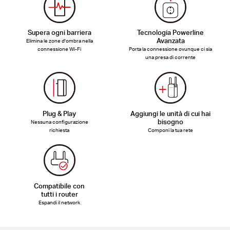
Supera ogni barriera
Tecnologia Powerline
Avanzata
Elimina le zone d'ombra nella
connessione Wi-Fi
Porta la connessione ovunque ci sia
una presa di corrente
Plug & Play
Aggiungi le unità di cui hai
bisogno
Nessuna configurazione
richiesta
Componi la tua rete
Compatibile con
tutti i router
Espandi il network