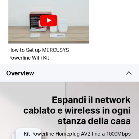
console di gioco.
Plug & Play
— Installazione semplice, nessuna
configurazione richiesta.
Espandi la rete
— Espandi la copertura
aggiungendo ulteriori unità powerline alla rete.
How to Set up MERCUSYS
Powerline WiFi Kit
Overview
Espandi il network
cablato e wireless in ogni
stanza della casa
Kit Powerline Homeplug AV2 fino a 1000Mbps