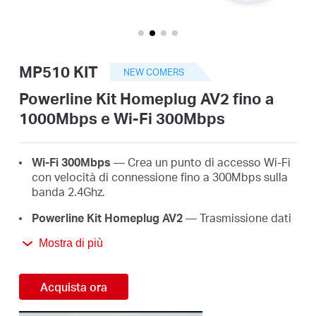
Italy
MP510 KIT
NEW COMERS
/
Powerline Kit Homeplug AV2 fino a
1000Mbps e Wi-Fi 300Mbps
Italian
Wi-Fi 300Mbps
— Crea un punto di accesso Wi-Fi
con velocità di connessione fino a 300Mbps sulla
banda 2.4Ghz.
Powerline Kit Homeplug AV2
— Trasmissione dati
stabile e veloce fino a 1000Mbps sull'impianto
Mostra di più
elettrico pre-esistente.
Porta Gigabit LAN
— Le unità sono dotate di
Acquista ora
porta gigabit LAN per il collegamento di
dispositivi cablati come PC desktop, IP TV e