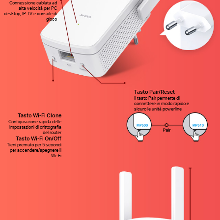
Connessione cablata ad
alta velocità per PC
desktop, IP TV e console di
gioco
Tasto Pair/Reset
Il tasto Pair permette di
connettere in modo rapido e
sicuro le unità powerline
Tasto Wi-Fi Clone
Configurazione rapida delle
impostazioni di crittografia
del router
Tasto Wi-Fi On/Off
Tieni premuto per 5 secondi
per accendere/spegnere il
Wi-Fi