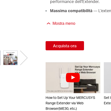
performance dell'Extender.
Massima compatibilità
—
L'exte
Mostra meno
Acquista ora
How to Set Up Your MERCUSYS
Set
Range Extender via Web
Exte
Browser(ME30, etc.)