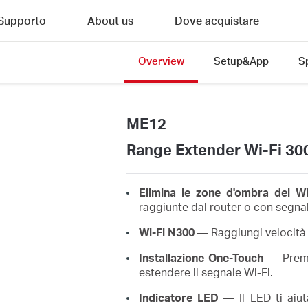
Supporto
About us
Dove acquistare
Overview
Setup&App
S
ME12
Range Extender Wi-Fi 3
Elimina le zone d'ombra del Wi
raggiunte dal router o con segna
Wi-Fi N300
— Raggiungi velocità 
Installazione One-Touch
—
Prem
estendere il segnale Wi-Fi.
Indicatore LED
—
Il LED ti aiu