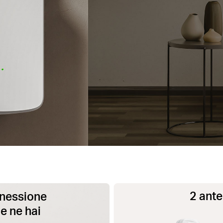
2 ant
nnessione
e ne hai