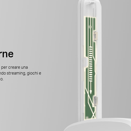
rne
 per creare una
ndo streaming, giochi e
io.