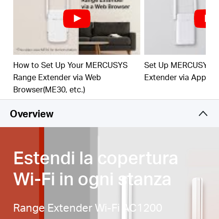
ottimizzare le performance dell'Extender
Porta Ethernet 10/100 Mbps
— Sfrutta la
connessione cablata per connettere PC, IPTV e
console di gioco
Massima compatibilità
— L'extender può essere
How to Set Up Your MERCUSYS
Set Up MERCUSYS 
associato a qualsiasi Router o Access Point
Range Extender via Web
Extender via App
Browser(ME30, etc.)
Overview
Estendi la copertura
Wi-Fi in ogni stanza
Range Extender Wi-Fi AC1200