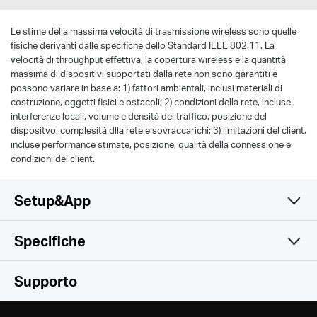
Le stime della massima velocità di trasmissione wireless sono quelle
fisiche derivanti dalle specifiche dello Standard IEEE 802.11. La
velocità di throughput effettiva, la copertura wireless e la quantità
massima di dispositivi supportati dalla rete non sono garantiti e
possono variare in base a: 1) fattori ambientali, inclusi materiali di
costruzione, oggetti fisici e ostacoli; 2) condizioni della rete, incluse
interferenze locali, volume e densità del traffico, posizione del
dispositvo, complesità dlla rete e sovraccarichi; 3) limitazioni del client,
incluse performance stimate, posizione, qualità della connessione e
condizioni del client.
Setup&App
Specifiche
Una sola app semplice e
Wireless
Supporto
funzionale
Hardware
Wireless Standards