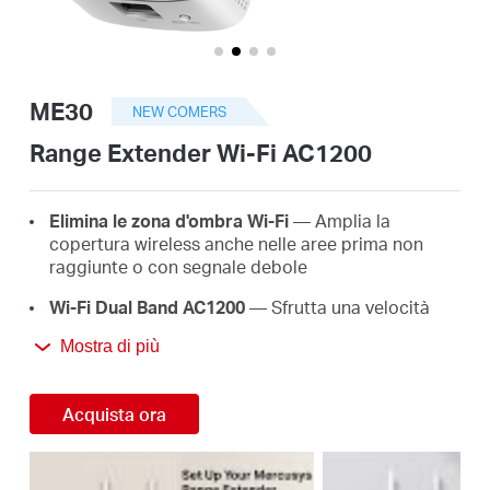
Italy
ME30
NEW COMERS
/
Range Extender Wi-Fi AC1200
Italian
Elimina le zona d'ombra Wi-Fi
— Amplia la
copertura wireless anche nelle aree prima non
raggiunte o con segnale debole
Wi-Fi Dual Band AC1200
— Sfrutta una velocità
wireless fino a 1.2 Gbps
Mostra di più
Configurazione semplice
— Basta premere il tasto
WPS per sincronizzare l'Extender con il Router ed
Acquista ora
estendere il segnale Wi-Fi
Indicatore di sengale LED
— Il LED ti aiuta a
capire il posizionamento più adatto per