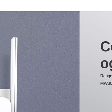
C
o
Range
MW30