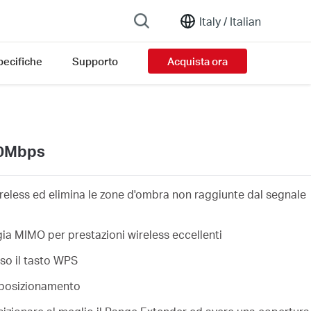
Italy /
Italian
pecifiche
Supporto
Acquista ora
00Mbps
eless ed elimina le zone d'ombra non raggiunte dal segnale
ia MIMO per prestazioni wireless eccellenti
so il tasto WPS
i posizionamento