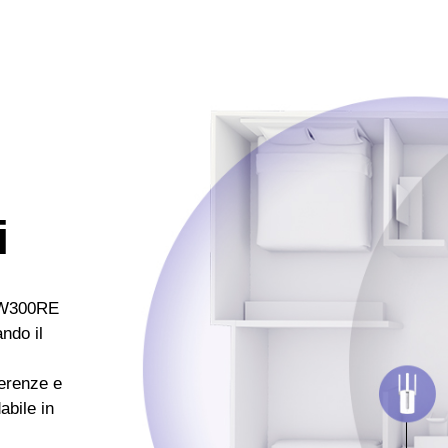
i
 MW300RE
ndo il
ferenze e
abile in