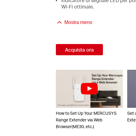
Indicatore di segnale LED per po
Wi-Fi ottimale.
Mostra meno
Acquista ora
How to Set Up Your MERCUSYS
Set
Range Extender via Web
Exte
Browser(ME30, etc.)