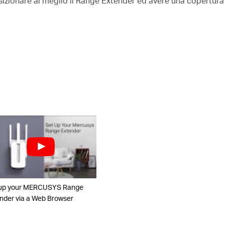
sizionare al meglio il Range Extender ed avere una copertura
 up your MERCUSYS Range
nder via a Web Browser