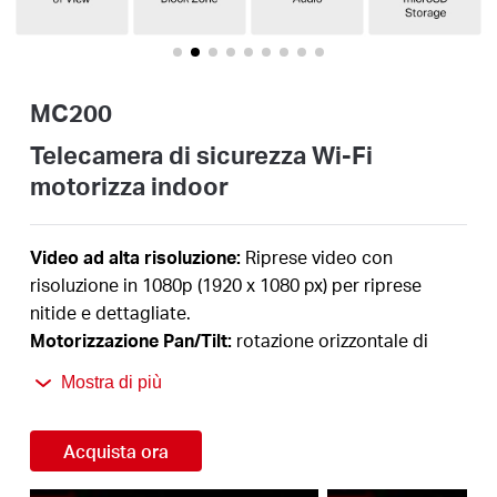
Italy
MC200
/
Telecamera di sicurezza Wi-Fi
motorizza indoor
Italian
Video ad alta risoluzione:
Riprese video con
risoluzione in 1080p (1920 x 1080 px)
per riprese
nitide e dettagliate.
Motorizzazione Pan/Tilt:
rotazione orizzontale di
360° e verticale di 110°
permettendo una copertura
Mostra di più
completa dell'area videosorvegliata
.
Rilevamento smart:
Ricevi istantaneamente notifiche
Acquista ora
quando viene intercettato un movimento,
una
persone o il pianto del tuo bambino
.