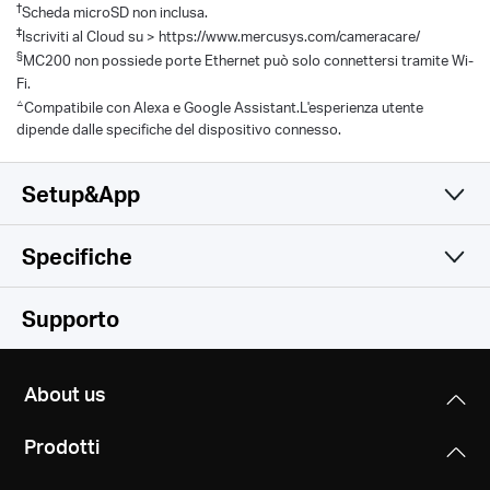
†
Scheda microSD non inclusa.
‡
Iscriviti al Cloud su > https://www.mercusys.com/cameracare/
§
MC200 non possiede porte Ethernet può solo connettersi tramite Wi-
Fi.
△
Compatibile con Alexa e Google Assistant.L'esperienza utente
dipende dalle specifiche del dispositivo connesso.
Setup&App
Specifiche
Una sola app semplice e
Camera
Supporto
funzionale
Video & Audio
Image Sensor
About us
1/3.2'' Progressive Scan CMOS Not Starlight Sensor
Software
Maximum Resolution
Prodotti
1920 × 1080 px
Lens
Storage
Security