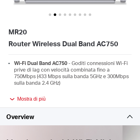
Italy
MR20
/
Router Wireless Dual Band AC750
Italian
Wi-Fi Dual Band AC750
- Goditi connessioni Wi-Fi
prive di lag con velocità combinata fino a
750Mbps (433 Mbps sulla banda 5GHz e 300Mbps
sulla banda 2.4 GHz)
Ampia Copertura
- 2× antenne esterne ad alto
Mostra di più
guadagno per una copertura Wi-Fi
omnidirezionale in grado di raggiungere ogni
stanza.
Overview
Modalità multiple -
Modalità Router, Access Point
e Range Extender per installazioni flessibili in ogni
tipo di scenario.