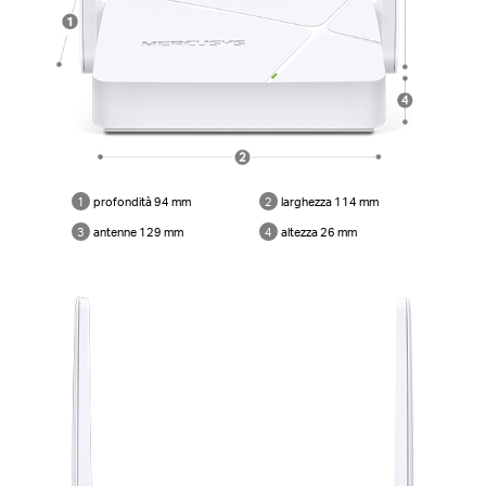
1
profondità 94 mm
2
larghezza 114 mm
3
antenne 129 mm
4
altezza 26 mm