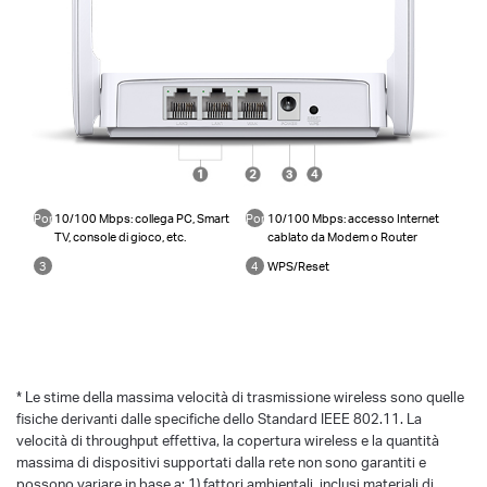
Porte
10/100 Mbps: collega PC, Smart
Porta
10/100 Mbps: accesso Internet
LAN
TV, console di gioco, etc.
WAN
cablato da Modem o Router
1
2
3
4
WPS/Reset
power
*
Le stime della massima velocità di trasmissione wireless sono quelle
fisiche derivanti dalle specifiche dello Standard IEEE 802.11. La
velocità di throughput effettiva, la copertura wireless e la quantità
massima di dispositivi supportati dalla rete non sono garantiti e
possono variare in base a: 1) fattori ambientali, inclusi materiali di