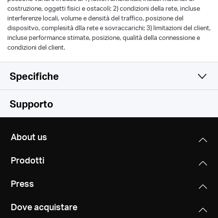
costruzione, oggetti fisici e ostacoli; 2) condizioni della rete, incluse
interferenze locali, volume e densità del traffico, posizione del
dispositvo, complesità dlla rete e sovraccarichi; 3) limitazioni del client,
incluse performance stimate, posizione, qualità della connessione e
condizioni del client.
Specifiche
Wireless
Supporto
Software
Signal Rate
About us
300 Mbps (2.4 GHz) + 433 Mbps (5 GHz),
Hardware
Operation Modes
compatible with 11ac/a/b/g/n Wi-Fi standards
Prodotti
Router Mode, Range Extender Mode, Access Point
Others
Dimensioni (W X D X H)
Mode
Reception Sensitivity
Press
4.5 × 3.7 × 1.0 in (114 × 94 × 26 mm)
2.4G
Package Contents
WAN Type
11g 6Mbps: -94dBm
Dove acquistare
• AC750 Wi-Fi Router (MR20)
Interfaces
Dynamic IP/Static IP/PPPoE/L2TP/PPTP
11g 54Mbps: -77dBm