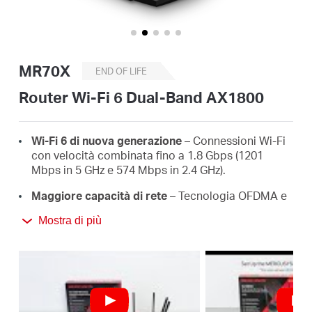
Italy
MR70X
END OF LIFE
/
Router Wi-Fi 6 Dual-Band AX1800
Italian
Wi-Fi 6 di nuova generazione
– Connessioni Wi-Fi
con velocità combinata fino a 1.8 Gbps (1201
Mbps in 5 GHz e 574 Mbps in 2.4 GHz).
Maggiore capacità di rete
– Tecnologia OFDMA e
MU-MIMO per streaming dati simultanei in upload
Mostra di più
e download, per una rete Wi-Fi ancora più veloce.
Copertura ampia e stabile
– 4 antenne alto
guadagno con Beamforming per una copertura
Wi-Fi estesa e ottimizzata.
Sicurezza avanzata
– Supporto WPA3 per