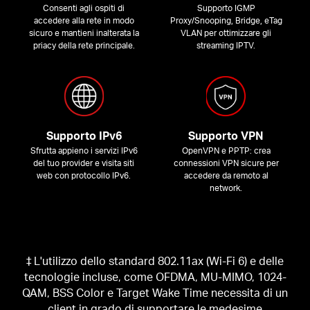
Consenti agli ospiti di
Supporto IGMP
accedere alla rete in modo
Proxy/Snooping, Bridge, eTag
sicuro e mantieni inalterata la
VLAN per ottimizzare gli
priacy della rete principale.
streaming IPTV.
Supporto IPv6
Supporto VPN
Sfrutta appieno i servizi IPv6
OpenVPN e PPTP: crea
del tuo provider e visita siti
connessioni VPN sicure per
web con protocollo IPv6.
accedere da remoto al
network.
‡ L'utilizzo dello standard 802.11ax (Wi-Fi 6) e delle
tecnologie incluse, come OFDMA, MU-MIMO, 1024-
QAM, BSS Color e Target Wake Time necessita di un
client in grado di supportare le medesime