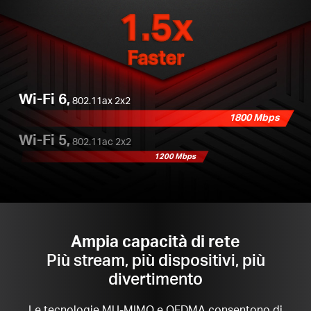
1.5x
Faster
Wi-Fi 6,
802.11ax 2x2
1800 Mbps
Wi-Fi 5,
802.11ac 2x2
1200 Mbps
Ampia capacità di rete
Più stream, più dispositivi, più
divertimento
Le tecnologie MU-MIMO e OFDMA consentono di