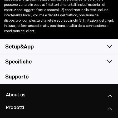
possono variare in base a: 1) fattori ambientali, inclusi materiali di
costruzione, oggetti fisici e ostacoli; 2) condizioni della rete, incluse
interferenze locali, volume e densità del traffico, posizione del
dispositvo, complesità dlla rete e sovraccarichi; 3) limitazioni del client,
incluse performance stimate, posizione, qualità della connessione e
condizioni del client.
Setup&App
Specifiche
Una sola app semplice e
Wireless
Supporto
funzionale
Software
Wireless Standards
About us
Compatible with 802.11ax/ac/a/b/g/n Wi-Fi standards
Hardware
WAN Type
Prodotti
Dynamic IP/Static IP/PPPoE/L2TP/PPTP
Signal Rate
Others
Dimensioni (W X D X H)