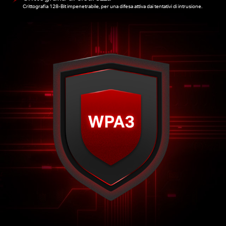
Crittografia 128-Bit impenetrabile, per una difesa attiva dai tentativi di intrusione.