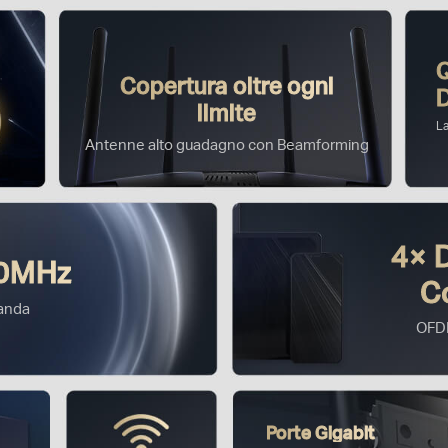
Copertura oltre ogni
limite
L
Antenne alto guadagno con Beamforming
4× D
60MHz
C
banda
OFD
Porte Gigabit