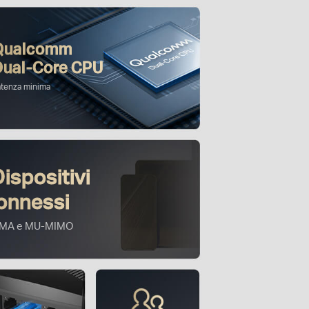
Qualcomm
Dual-Core CPU
atenza minima
ispositivi
onnessi
MA e MU-MIMO