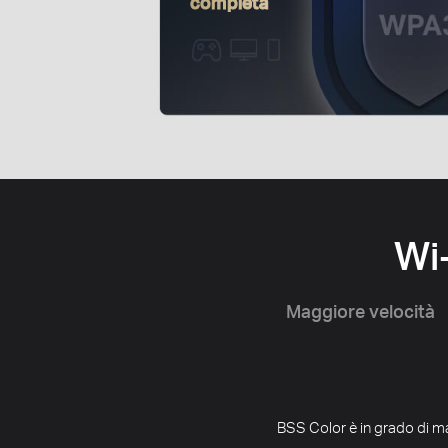
completa
Wi-
Maggiore velocità
BSS Color è in grado di ma