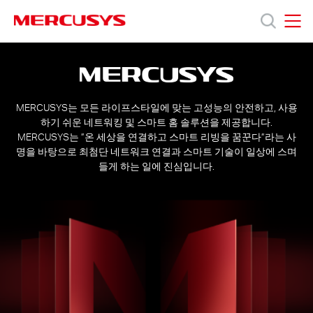
Click
to
skip
MERCUSYS
MERCUSYS
the
회
제
navigation
사
bar
소
개
품
MERCUSYS는 모든 라이프스타일에 맞는 고성능의 안전하고, 사용
하기 쉬운 네트워킹 및 스마트 홈 솔루션을 제공합니다.
MERCUSYS는 ”온 세상을 연결하고 스마트 리빙을 꿈꾼다”라는 사
지
명을 바탕으로
최첨단 네트워크 연결과 스마트 기술이 일상에 스며
들게 하는 일에 진심입니다.
원
회
사