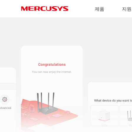
Click
제품
지원
to
skip
MERCUSYS
the
navigation
bar