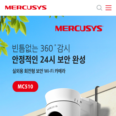
Click
to
skip
Home
MERCUSYS
MERCUSYS
the
MERCUSYS
제
navigation
Hero
bar
Banner
품
지
원
회
사