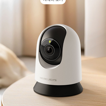
Republic
of Korea
/
한
국
어