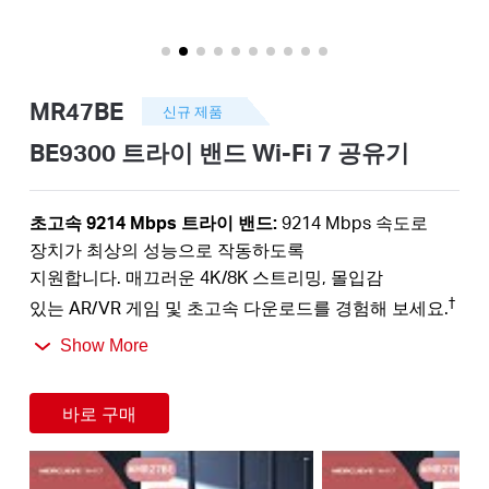
Republic
MR47BE
신규 제품
of Korea
BE9300 트라이 밴드 Wi-Fi 7 공유기
/
초고속 9214 Mbps 트라이 밴드:
9214 Mbps 속도로
장치가 최상의 성능으로 작동하도록
한국어
지원합니다. 매끄러운 4K/8K 스트리밍, 몰입감
†
있는 AR/VR 게임 및 초고속 다운로드를 경험해 보세요.
차세대 Wi-Fi 7:
Wi-Fi 7의 320 MHz 채널, 4K-QAM,
Show More
MLO, 6 GHz 대역 등 다양한 기능을 통해 뛰어난
‡
네트워크 성능을 제공합니다
.
바로 구매
MLO(멀티 링크 동작):
MLO 기능으로 처리량을 늘리고
레이턴시를 줄이며, 새로운 애플리케이션의 신뢰성을
‡
향상시킵니다.