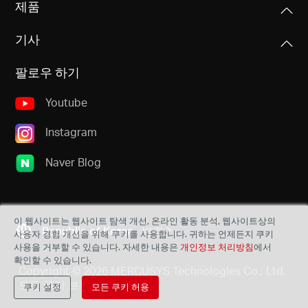
제품
동적 IP/정적 IP/PPPoE/L2TP/PPTP
신호 전송률
기타
크기
BE9300
기사
258 × 119 × 43.3 mm (10.1 × 4.7 × 1.7 in)
관리
• 6 GHz: 5760 Mbps (802.11be)
패키지 구성품
액세스 제어
• 5 GHz: 2880 Mbps (802.11be)
팔로우 하기
MERCUSYS
• BE9300 트라이 밴드 Wi-Fi 7 공유기 MR47BE
로컬 관리
• 2.4 GHz: 688 Mbps (802.11ax)
• 전원 어댑터
인터페이스
원격 관리
Youtube
• 빠른 설치 가이드
호환 목록 확인하기
1× 2.5 Gbps WAN 포트 + 3× 2.5 Gbps LAN 포트
• RJ45 이더넷 케이블
무선 보안
Instagram
DHCP
WPA-PSK/WPA2-PSK/WPA3-SAE***
버튼
서버, DHCP 클라이언트 목록
Naver Blog
환경
Reset/WPS 버튼
• 작동 온도: 0°C ~ 40°C (32°F ~ 104°F)
무선 기능
NAT 포워딩
• 작동 습도: 10% ~ 90% 이슬 맺힘이 없는 상태
• MLO (멀티 링크 동작)
MERCUSYS
안테나 타입
• 보관 습도: 5% ~ 90% 이슬 맺힘이 없는 상태
포트 포워딩, 포트 트리거링, UPnP, DMZ
• 320 MHz 채널
이 웹사이트는 웹사이트 탐색 개선, 온라인 활동 분석, 웹사이트상의
Republic of Korea
변경
MERCUSYS 앱은 iOS 또는 Android 장치를 통해 집에서나
6× 고정 무지향성 안테나
• 4K-QAM
사용자 경험 개선을 위해 쿠키를 사용합니다. 귀하는 언제든지 쿠키
사용을 거부할 수 있습니다. 자세한 내용은
개인정보 처리방침
에서
밖에서 단 몇 분 안에 WiFi를 설정하고 관리하는 가장
• 멀티 RU
방화벽 보안
확인할 수 있습니다.
간편한 방법을 제공합니다.
Copyright © 2026 MERCUSYS Technologies Co., Ltd.
SPI 방화벽, IP 및 MAC 주소 바인딩
모든 권리 보유.
쿠키 설정
모든 쿠키 허용