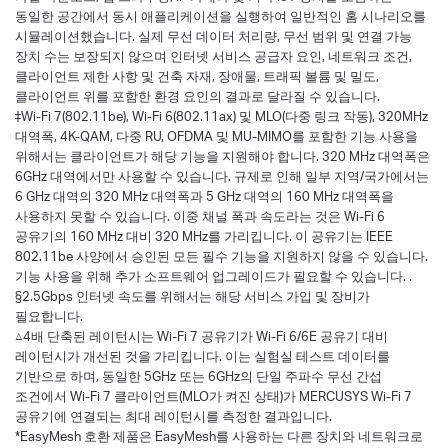
동일한 공간에서 동시 애플리케이션을 실행하여 일반적인 홈 시나리오를
시뮬레이션했습니다. 실제 무선 데이터 처리량, 무선 범위 및 연결 가능
장치 수는 보장되지 않으며 인터넷 서비스 공급자 요인, 네트워크 조건,
클라이언트 제한 사항 및 건축 자재, 장애물, 트래픽 볼륨 및 밀도,
클라이언트 위를 포함한 환경 요인의 결과로 달라질 수 있습니다.
‡Wi-Fi 7(802.11be), Wi-Fi 6(802.11ax) 및 MLO(다중 링크 작동), 320MHz
대역폭, 4K-QAM, 다중 RU, OFDMA 및 MU-MIMO를 포함한 기능 사용을
위해서는 클라이언트가 해당 기능을 지원해야 합니다. 320 MHz 대역폭은
6GHz 대역에서만 사용할 수 있습니다. 규제로 인해 일부 지역/국가에서는
6 GHz 대역의 320 MHz 대역폭과 5 GHz 대역의 160 MHz 대역폭을
사용하지 못할 수 있습니다. 이중 채널 폭과 속도라는 것은 Wi-Fi 6
공유기의 160 MHz 대비 320 MHz를 가리킵니다. 이 공유기는 IEEE
802.11be 사양에서 승인된 모든 필수 기능을 지원하지 않을 수 있습니다.
기능 사용을 위해 추가 소프트웨어 업그레이드가 필요할 수 있습니다. .
§2.5Gbps 인터넷 속도를 위해서는 해당 서비스 가입 및 장비가
필요합니다.
△4배 단축된 레이턴시는 Wi-Fi 7 공유기가 Wi-Fi 6/6E 공유기 대비
레이턴시가 개선된 것을 가리킵니다. 이는 실험실 테스트 데이터를
기반으로 하며, 동일한 5GHz 또는 6GHz의 단일 주파수 무선 간섭
조건에서 Wi-Fi 7 클라이언트(MLO가 켜진 상태)가 MERCUSYS Wi-Fi 7
공유기에 연결되는 최대 레이턴시를 측정한 결과입니다.
*EasyMesh 호환 제품은 EasyMesh를 사용하는 다른 장치와 네트워크로