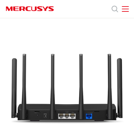
Click
to
skip
MERCUSYS
MERCUSYS
the
MR47BE
제품
navigation
[V1]
bar
|
BE9300
지원
트라이
밴드
Wi-
회사소개
Fi
7
공유기
공식몰
공식
SNS