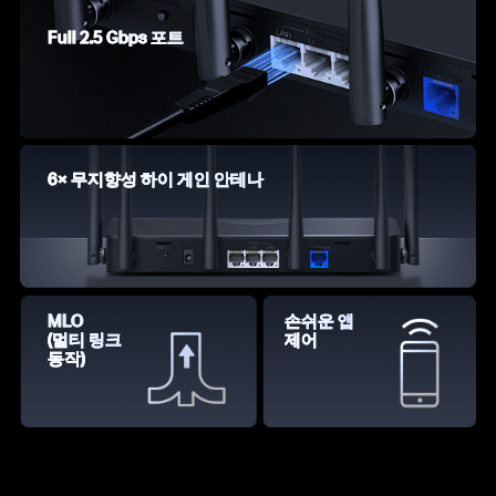
Full 2.5 Gbps 포트
6× 무지향성 하이 게인 안테나
MLO
손쉬운 앱
(멀티 링크
제어
동작)