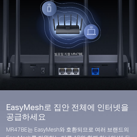
빔포밍 지원 MR47BE
EasyMesh로 집안 전체에 인터넷을
공급하세요
MR47BE는 EasyMesh와 호환되므로 여러 브랜드의