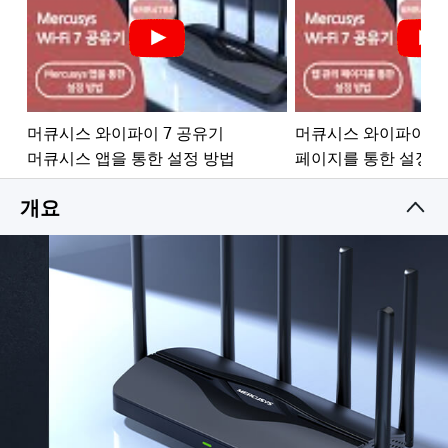
4× 2.5 G 포트:
1개의 2.5 Gbps WAN 포트와 3개의 2.5
Gbps LAN 포트가 탑재되어 1 G 병목 형상을
해소하고 성능을 최적화합니다.
커버리지 극대화:
6개의 무지향성 안테나, 독자적인
Wi-
Fi 최적화 및 빔포밍 기술로 더 넓은 커버리지와 강력한
머큐시스 와이파이 7 공유기
머큐시스 와이파이 7 
연결을 가능하게 하고 간섭을 최소화합니다.
머큐시스 앱을 통한 설정 방법
페이지를 통한 설정 
EasyMesh 호환:
EasyMesh 공유기, 범위 확장기와 함께
작동하여 원활한 통합 홈 메시 Wi-Fi를 구축하고, 신호
개요
변경 시 끊김 및 지연 현상을 방지합니다.
간편한 설정 및 사용:
MERCUSYS 앱을 통해 손쉽게
네트워크 관리를 할 수 있습니다.