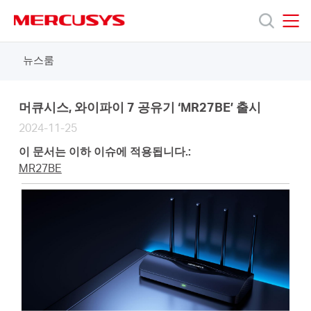
Click
to
skip
MERCUSYS
MERCUSYS
the
뉴스룸
제
navigation
bar
품
머큐시스, 와이파이 7 공유기 ‘MR27BE’ 출시
2024-11-25
지
이 문서는 이하 이슈에 적용됩니다.:
MR27BE
원
회
사