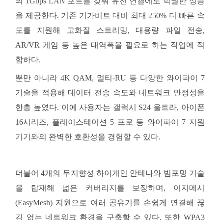
의 1Gbps LAN 포트를 갖춰 유선 연결에도 탁월한 성능
을 제공한다. 기존 기가비트 대비 최대 250% 더 빠른 속
도를 지원해 고화질 스트리밍, 대용량 파일 전송,
AR/VR 게임 등 높은 대역폭을 필요로 하는 작업에 적
Republic
합하다.
of Korea
뿐만
아니라
4K QAM, 멀티-RU 등 다양한 와이파이 7
기술을 적용해 데이터 전송 속도와 네트워크 안정성을
/
한층 높였다. 이에 사용자는 갤럭시 S24 울트라, 아이폰
16시리즈, 플레이스테이션
5 프로
등
와이파이
7 지원
한
기기와의 완벽한 호환성을 경험할 수 있다.
국
더불어
4개의 무지향성 하이게인 안테나와 빔포밍 기술
을 탑재해 넓은 커버리지를 보장하며, 이지메시
어
(EasyMesh)
지원으로
여러
공유기를
손쉽게
연결해
끊
김
없는
네트워크
환경을
구축할
수
있다
. 또한 WPA3