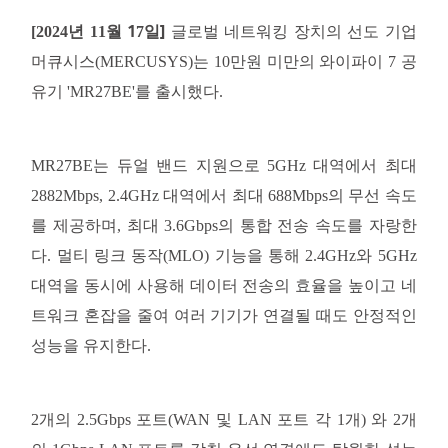
소
1
]
[2024년 11월
7
일
글로벌
네트워킹
장치의
선도
기업
개
머큐시스
(MERCUSYS)는 10만원 미만의
와이파이
7 공
유기 'MR27BE'를 출시했다.
공
MR27BE는 듀얼 밴드 지원으로 5GHz 대역에서 최대
식
2882Mbps, 2.4GHz 대역에서 최대 688Mbps의 무선 속도
를 제공하며, 최대 3.6Gbps의 통합 전송 속도를 자랑한
몰
다. 멀티 링크 동작(MLO) 기능을 통해 2.4GHz와 5GHz
대역을 동시에 사용해 데이터 전송의 효율을 높이고 네
공
트워크 혼잡을 줄여 여러 기기가 연결될 때도 안정적인
성능을 유지한다.
식
2개의 2.5Gbps 포트(WAN 및 LAN 포트 각 1개) 와 2개
SNS