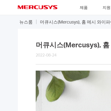
Click
제품
지원
to
skip
MERCUSYS
the
뉴스룸
머큐시스(Mercusys), 홈 메시 와이파
navigation
bar
머큐시스(Mercusys), 
2022-08-24