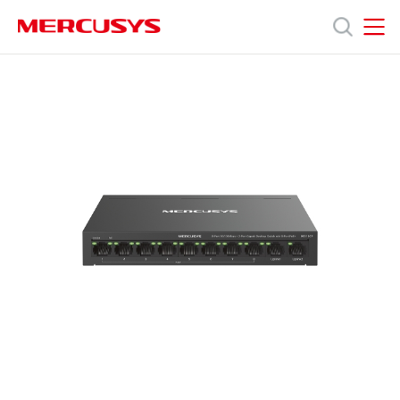
Click
to
skip
MERCUSYS
MERCUSYS
the
제
navigation
bar
품
지
원
회
사