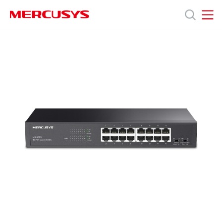
Click
to
skip
MERCUSYS
MERCUSYS
the
제
navigation
bar
품
지
원
회
사