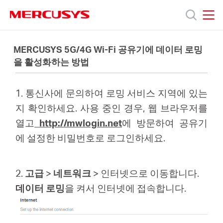
Click
to
skip
MERCUSYS
MERCUSYS
the
제
navigation
MERCUSYS 5G/4G Wi-Fi 공유기에 데이터 로밍
bar
을 활성화하는 방법
품
1. 통신사에 문의하여 로밍 서비스 지역에 있는
지
지 확인하세요. 사용 중인 경우, 웹 브라우저를
열고
http://mwlogin.net
에 방문하여 공유기
원
에 설정한 비밀번호로 로그인하세요.
회
2.
고급
>
네트워크
> 인터넷으로 이동합니다.
데이터 로밍
을 켜서 인터넷에 접속합니다.
사