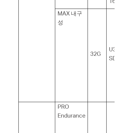
160MB/s
MAX 내구
성
U3, V30,
32G
SDHC1
PRO
Endurance