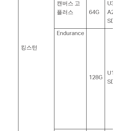
캔버스 고
U3, V30,
플러스
64G
A2,
SDXC1
Endurance
킹스턴
U1, A1,
128G
SDXC