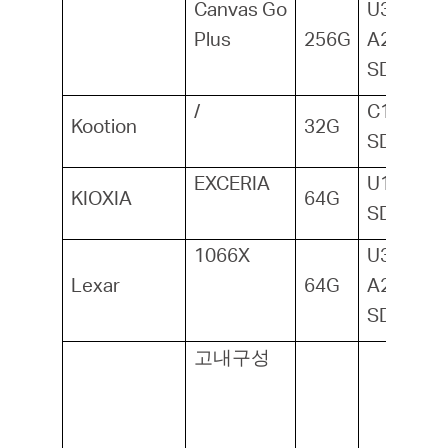
Canvas Go
U3, V30,
Plus
256G
A2,
SDXC1
/
C10, U1,
Kootion
32G
SDHC
EXCERIA
U1,
KIOXIA
64G
SDHC
1066X
U3, V30,
Lexar
64G
A2,
SDXC1
고내구성