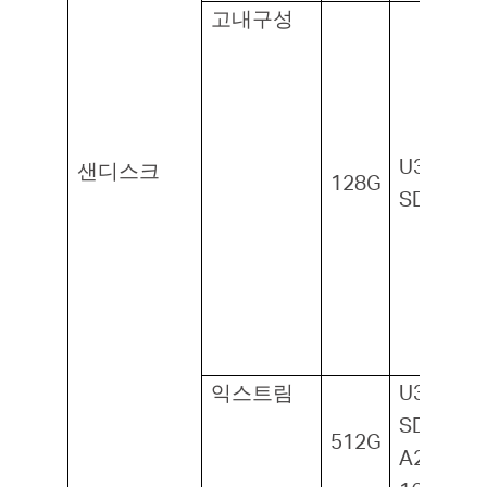
고내구성
U3, V30,
샌디스크
128G
SDXC1
익스트림
U3, V30,
SDXC1,
512G
A2,