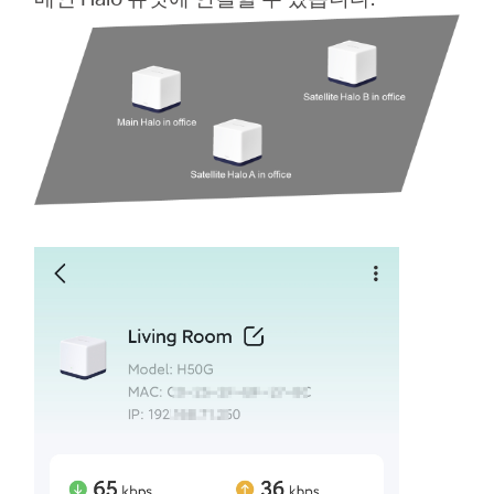
Republic
of Korea
/
한
국
어