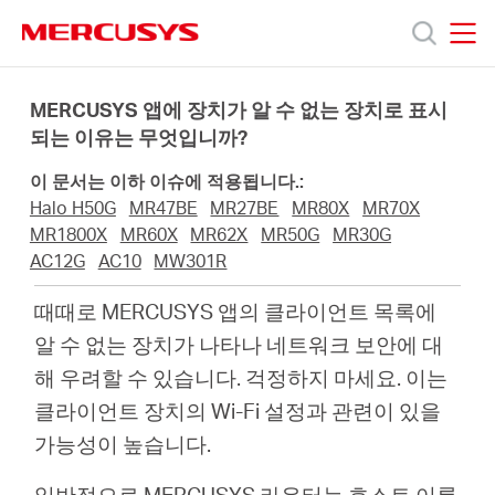
Click
to
skip
MERCUSYS
MERCUSYS
the
제
navigation
MERCUSYS 앱에 장치가 알 수 없는 장치로 표시
bar
되는 이유는 무엇입니까?
품
이 문서는 이하 이슈에 적용됩니다.:
Halo H50G
MR47BE
MR27BE
MR80X
MR70X
지
MR1800X
MR60X
MR62X
MR50G
MR30G
AC12G
AC10
MW301R
원
때때로 MERCUSYS 앱의 클라이언트 목록에
알 수 없는 장치가 나타나 네트워크 보안에 대
회
해 우려할 수 있습니다. 걱정하지 마세요. 이는
클라이언트 장치의 Wi-Fi 설정과 관련이 있을
사
가능성이 높습니다.
일반적으로 MERCUSYS 라우터는 호스트 이름