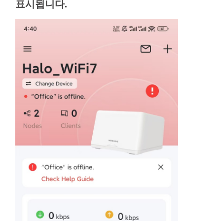
소
표시됩니다.
개
공
식
몰
공
식
SNS