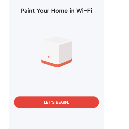
소
개
공
식
몰
공
식
SNS