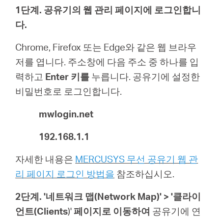
소
1단계. 공유기
의 웹 관리 페이지에 로그인합니
다.
개
Chrome, Firefox 또는 Edge와 같은 웹 브라우
저를 엽니다. 주소창에 다음 주소 중 하나를 입
공
력하고
Enter 키를
누릅니다. 공유기
에 설정한
비밀번호로 로그인합니다.
식
mwlogin.net
몰
192.168.1.1
공
자세한 내용은
MERCUSYS 무선 공유기 웹 관
리 페이지 로그인 방법을
참조하십시오.
식
2단계. '네트워크 맵(Network Map)' >
'클라이
SNS
언트(Clients
)'
페이지로
이동하여
공유기에 연