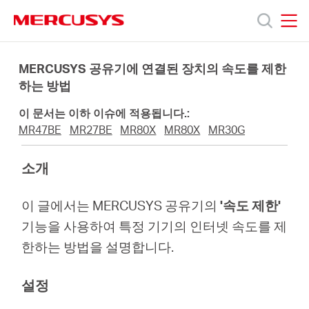
Click
to
skip
MERCUSYS
MERCUSYS
the
제
navigation
MERCUSYS 공유기에 연결된 장치의 속도를 제한
bar
하는 방법
품
이 문서는 이하 이슈에 적용됩니다.:
MR47BE
MR27BE
MR80X
MR80X
MR30G
지
소개
원
이 글에서는 MERCUSYS 공유기의
'속도 제한'
기능을 사용하여 특정 기기의 인터넷 속도를 제
회
한하는 방법을 설명합니다.
사
설정