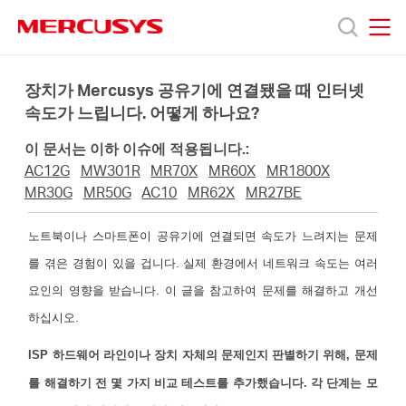
Click
to
skip
MERCUSYS
MERCUSYS
the
제
navigation
장치가 Mercusys 공유기에 연결됐을 때 인터넷
bar
속도가 느립니다. 어떻게 하나요?
품
이 문서는 이하 이슈에 적용됩니다.:
AC12G
MW301R
MR70X
MR60X
MR1800X
지
MR30G
MR50G
AC10
MR62X
MR27BE
노트북이나 스마트폰이 공유기에 연결되면 속도가 느려지는 문제
원
를 겪은 경험이 있을 겁니다. 실제 환경에서 네트워크 속도는 여러
요인의 영향을 받습니다. 이 글을 참고하여 문제를 해결하고 개선
회
하십시오.
사
ISP 하드웨어 라인이나 장치 자체의 문제인지 판별하기 위해, 문제
를 해결하기 전 몇 가지 비교 테스트를 추가했습니다. 각 단계는 모