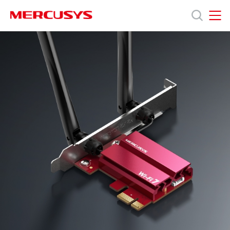
Click
to
skip
MERCUSYS
MERCUSYS
the
MA37BE
제품
navigation
[V1]
bar
|
BE6500
지원
Wi-
Fi
7
회사소개
블루투스
5.4
PCIe
공식몰
랜카드
공식
SNS