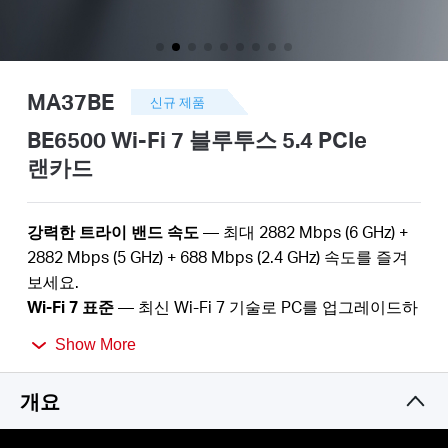
Republic
MA37BE
신규 제품
of Korea
BE6500 Wi-Fi 7 블루투스 5.4 PCIe
랜카드
/
강력한 트라이 밴드 속도
— 최대
2882
Mbps (6 GHz) +
한국어
2882
Mbps (5 GHz) +
688
Mbps (2.4 GHz
) 속도를 즐겨
보세요.
Wi-Fi
7
표준
— 최신 Wi-Fi
7
기술로 PC를 업그레이드하
세요.
Show More
성능 강화
—
더 짧은 레이턴시와 더 적은
혼잡으로 더
많은 장치를 연결합니다.
개요
블루투스
5.
4
—
이전 세대에 비해 속도, 전송 거리, 보안
및 안정성이 개선되었습니다.