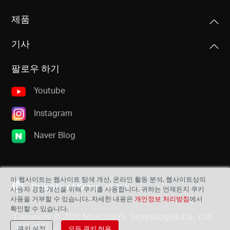
기타
크기
IEEE 802.11 a/n/ac/ax/be 5 GHz
제품
228 × 120.8 × 21.5 mm (9.0 × 4.8 × 0.85 in )
IEEE 802.11 b/g/n/ax/be 2.4 GHz
패키지 구성품
기사
BE6500 Wi-Fi 7 블루투스 5.4 PCIe 랜카드 (MA37BE)
안테나 타입
신호 전송률
블루투스 헤더 케이블
2× 고성능 무지향성 안테나 (고정형)
2882 Mbps (6 GHz)
팔로우 하기
빠른 설치 가이드
2882 Mbps (5 GHz)
리소스 CD
688 Mbps (2.4 GHz)
Youtube
환경
Instagram
수신 감도
작동 온도: 0°C ~ 40°C (32°F ~ 104°F)
6 GHz:
Naver Blog
작동 습도: 10% ~ 90% 이슬 맺힘이 없는 상태
11ax HE160 MCS0:-86 dBm
보관 습도: 5% ~ 90% 이슬 맺힘이 없는 상태
11ax HE160 MCS11:-56 dBm
5 GHz:
시스템 요구사항
이 웹사이트는 웹사이트 탐색 개선, 온라인 활동 분석, 웹사이트상의
11ax HE80 MCS0: -90 dBm
Republic of Korea
변경
사용자 경험 개선을 위해 쿠키를 사용합니다. 귀하는 언제든지 쿠키
Windows 11(64-bit)과 호환
11ax HE80 MCS11: -59 dBm
사용을 거부할 수 있습니다. 자세한 내용은
개인정보 처리방침
에서
11a 54Mbps: -77 dBm
확인할 수 있습니다.
Copyright © 2026 MERCUSYS Technologies Co., Ltd.
11ac VHT80 MCS0: -92dBm
모든 권리 보유.
쿠키 설정
모든 쿠키 허용