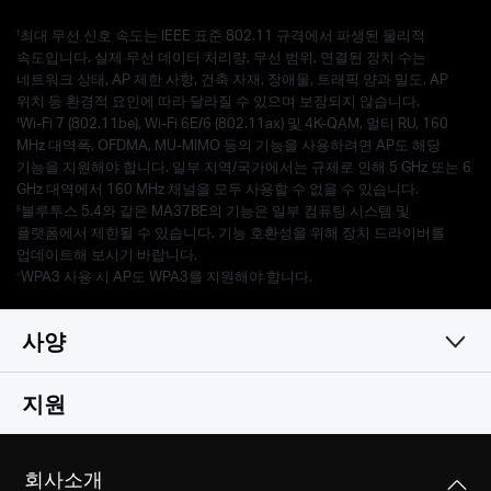
†
최대 무선 신호 속도는 IEEE 표준 802.11 규격에서 파생된 물리적
속도입니다. 실제 무선 데이터 처리량, 무선 범위, 연결된 장치 수는
네트워크 상태, AP 제한 사항, 건축 자재, 장애물, 트래픽 양과 밀도, AP
위치 등 환경적 요인에 따라 달라질 수 있으며 보장되지 않습니다.
‡
Wi-Fi 7 (802.11be), Wi-Fi 6E/6 (802.11ax) 및 4K-QAM, 멀티 RU, 160
MHz 대역폭, OFDMA, MU-MIMO 등의 기능을 사용하려면 AP도 해당
기능을 지원해야 합니다. 일부 지역/국가에서는 규제로 인해 5 GHz 또는 6
GHz 대역에서 160 MHz 채널을 모두 사용할 수 없을 수 있습니다.
§
블루투스 5.4와 같은 MA37BE의 기능은 일부 컴퓨팅 시스템 및
플랫폼에서 제한될 수 있습니다. 기능 호환성을 위해 장치 드라이버를
업데이트해 보시기 바랍니다.
△
WPA3 사용 시 AP도 WPA3를 지원해야 합니다.
사양
무선
지원
하드웨어 기능
무선 표준
회사소개
IEEE 802.11 a/n/ac/ax/be 6 GHz