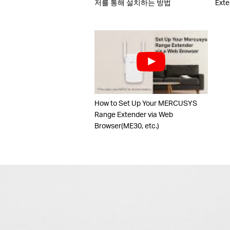
저를 통해 설치하는 방법
Exte
How to Set Up Your MERCUSYS
Range Extender via Web
Browser(ME30, etc.)