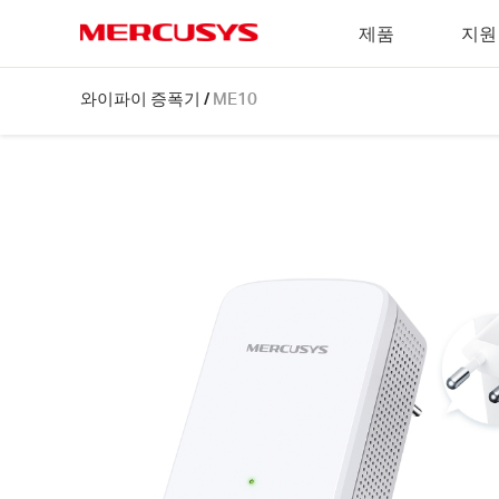
Click
제품
지원
to
skip
MERCUSYS
the
ME10
와이파이 증폭기
/
ME10
navigation
[V1.20]
bar
|
300
Mbps
와
이
파
이
증
폭
기