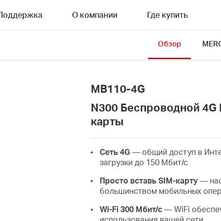
Поддержка
О компании
Где купить
Обзор
MERC
MB110-4G
N300 Беспроводной 4G 
карты
Сеть 4G
— общий доступ в Инте
загрузки до 150 Мбит/с
Просто вставь SIM-карту
— нас
большинством мобильных опе
Wi-Fi 300 Мбит/с
— WiFi обеспеч
использования вашей сети