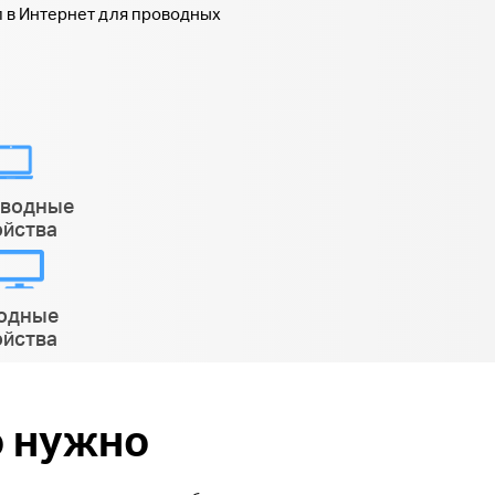
 в Интернет для проводных
оводные
ойства
одные
ойства
о нужно