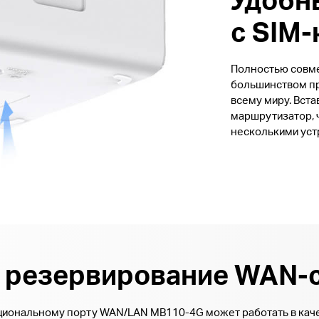
с SIM-
Полностью совме
большинством пр
всему миру. Вста
маршрутизатор, 
несколькими устр
 резервирование WAN-
иональному порту WAN/LAN MB110-4G может работать в кач