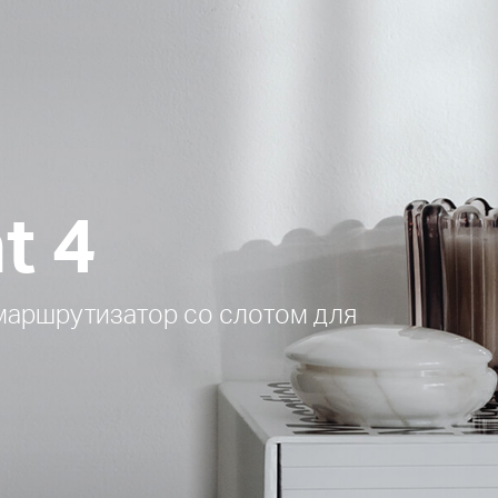
t 4
маршрутизатор co слотом для