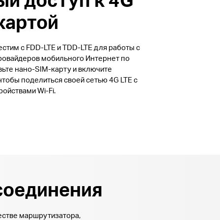
картой
стим с FDD-LTE и TDD-LTE для работы с
овайдеров мобильного Интернет по
вьте нано-SIM-карту и включите
чтобы поделиться своей сетью 4G LTE с
ойствами Wi-Fi.
соединения
естве маршрутизатора,