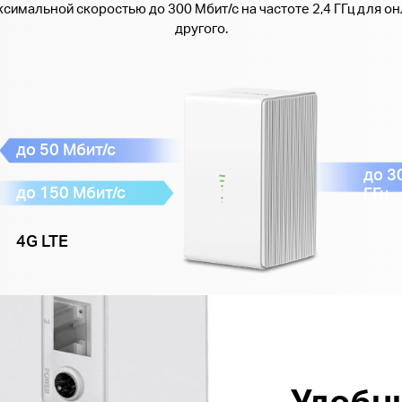
ксимальной скоростью до 300 Мбит/с на частоте 2,4 ГГц для о
другого.
до 50 Мбит/с
до 3
до 150 Мбит/с
ГГц
4G LTE
Удобн