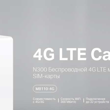
4G LTE Ca
N300 Беспроводной 4G LTE 
SIM-карты
MB110-4G
Совместимость
Скорость WiFi
Подключение
с 4G/3G
300 Мбит/с
до 32 устройств