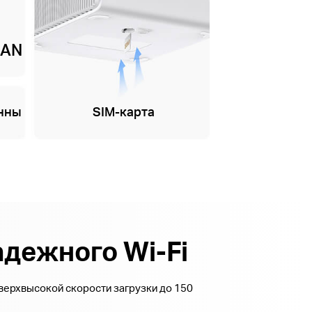
LAN
енны
SIM-карта
адежного Wi-Fi
верхвысокой скорости загрузки до 150