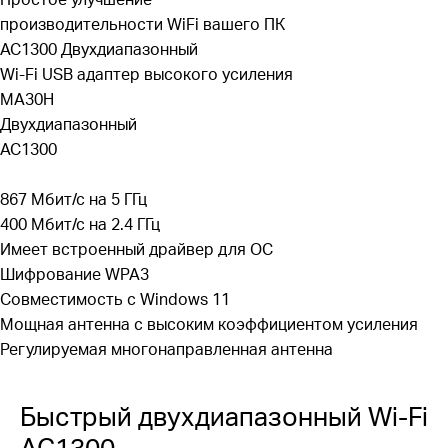
MU-MIMO
—
одновременное
обслуживание
производительности WiFi вашего ПК
нескольких устройств
без
дополнительных
AC1300 Двухдиапазонный
2
задержек и
перегрузки полосы пропускания
Wi-Fi USB адаптер высокого усиления
Улучшенная безопасность —
новейшее
MA30H
усовершенствование безопасности WPA3
Двухдиапазонный
обеспечивает улучшенную защиту персональных
AC1300
3
паролей
867 Мбит/с на 5 ГГц
Обратная
совместимость —
полная
400 Мбит/с на 2.4 ГГц
поддержка
стандартов
802.11ac/a/b/g/n
Имеет встроенный драйвер для ОС
Совместимость с Windows
—
Поддерживаемые
Шифрование WPA3
операционные системы: Windows 10, 11
Совместимость с Windows 11
Мощная антенна с высоким коэффициентом усиления
Регулируемая
многонаправленная
антенна
Быстрый двухдиапазонный Wi-Fi
AC1300