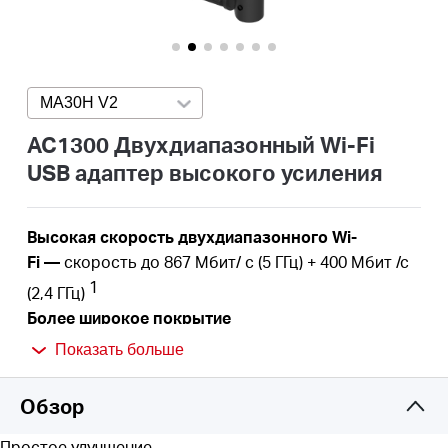
Казахстан
MA30H V2
Press enter to open version list
/
AC1300 Двухдиапазонный Wi-Fi
USB адаптер высокого усиления
Русский
Высокая
скорость
двухдиапазонного Wi-
Fi
—
скорость до
867 Мбит/
с
(5 ГГц) + 400
Мбит
/с
1
(2,4
ГГц)
Более широкое
покрытие
сигнала
—
высокопроизводительная
антенна
Показать больше
Plug and Play —
благодаря встроенному драйверу
операционной системы Windows вам просто
Обзор
нужно подключить устройство к
компьютеру и
пользоваться.
Простое улучшение