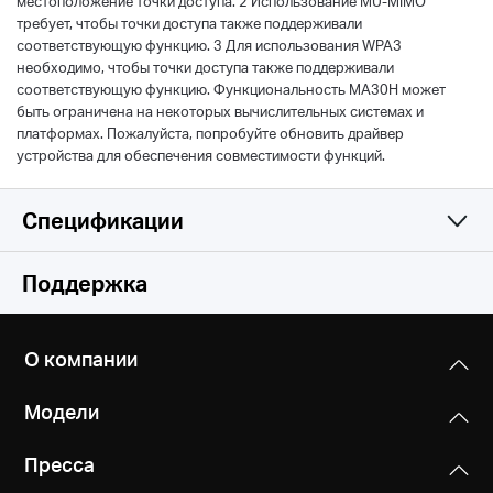
местоположение точки доступа. 2 Использование MU-MIMO
требует, чтобы точки доступа также поддерживали
соответствующую функцию. 3 Для использования WPA3
необходимо, чтобы точки доступа также поддерживали
соответствующую функцию. Функциональность MA30H может
быть ограничена на некоторых вычислительных системах и
платформах. Пожалуйста, попробуйте обновить драйвер
устройства для обеспечения совместимости функций.
Спецификации
Функции беспроводной сети
Поддержка
Аппаратные характеристики
Стандарты беспроводной связи
О компании
IEEE 802.11 a/n/ac 5 ГГц
Прочее
Размеры (Ш х Д х В)
IEEE 802.11 b/g/n 2.4 ГГц
Модели
57.8 × 16.8 × 173.4 мм
Комплект поставки
Скорость передачи
Пресса
AC1300 Беспроводной двухдиапазонный USB-
Интерфейсы
867 Мбит/с на 5 ГГц