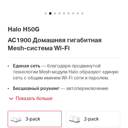
Казахстан
Halo H50G
/
AC1900 Домашняя гигабитная
Mesh-система Wi-Fi
Русский
Единая сеть
— благодаря продвинутой
технологии Mesh модули Halo образуют единую
сеть с общим именем Wi-Fi сети и паролем.
Бесшовный роуминг
— автопереключение
между Wi-Fi модулями Halo при перемещении по
Показать больше
дому позволит получать лучший сигнал и
высокую скорость подключения на всех
устройствах.
3-pack
2-pack
Покрытие по всему дому
— высокоскоростной