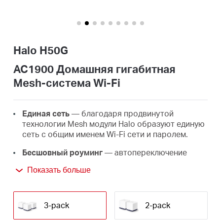
Казахстан
Halo H50G
/
AC1900 Домашняя гигабитная
Mesh-система Wi-Fi
Русский
Единая сеть
— благодаря продвинутой
технологии Mesh модули Halo образуют единую
сеть с общим именем Wi-Fi сети и паролем.
Бесшовный роуминг
— автопереключение
между Wi-Fi модулями Halo при перемещении по
Показать больше
дому позволит получать лучший сигнал и
высокую скорость подключения на всех
устройствах.
3-pack
2-pack
Покрытие по всему дому
— высокоскоростной