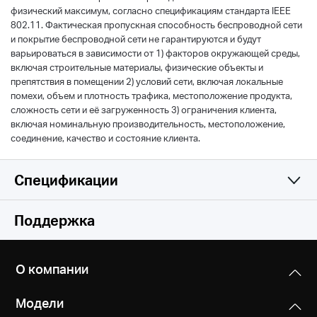
физический максимум, согласно спецификациям стандарта IEEE
802.11. Фактическая пропускная способность беспроводной сети
и покрытие беспроводной сети не гарантируются и будут
варьироваться в зависимости от 1) факторов окружающей среды,
включая строительные материалы, физические объекты и
препятствия в помещении 2) условий сети, включая локальные
помехи, объем и плотность трафика, местоположение продукта,
сложность сети и её загруженность 3) ограничения клиента,
включая номинальную производительность, местоположение,
соединение, качество и состояние клиента.
Спецификации
Функции беспроводной сети
Поддержка
Аппаратные характеристики
Стандарты беспроводной связи
О компании
IEEE 802.11n/g/b
Прочее
Размеры (Ш х Д х В)
Модели
101 x 75 x 39 мм
Диапазон частот (приём и передача)