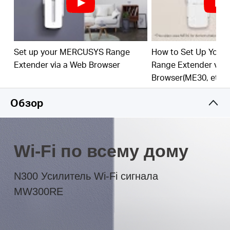
Светодиодный индикатор позволяет найти
лучшее место для установки устройства для
расширения Wi-Fi сети
Set up your MERCUSYS Range
How to Set Up You
Extender via a Web Browser
Range Extender via
Browser(ME30, etc.)
Обзор
Wi-Fi по всему дому
N300 Усилитель Wi-Fi сигнала
MW300RE