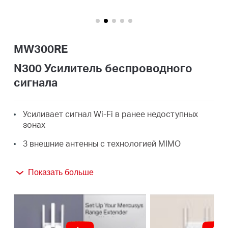
Казахстан
MW300RE
/
N300 Усилитель беспроводного
сигнала
Русский
Усиливает сигнал Wi-Fi в ранее недоступных
зонах
3 внешние антенны с технологией MIMO
Удобное расширение покрытия одним нажатием
кнопки WPS
Показать больше
Компактный размер и подключение к настенной
розетке позволяют легко устанавливать
устройство