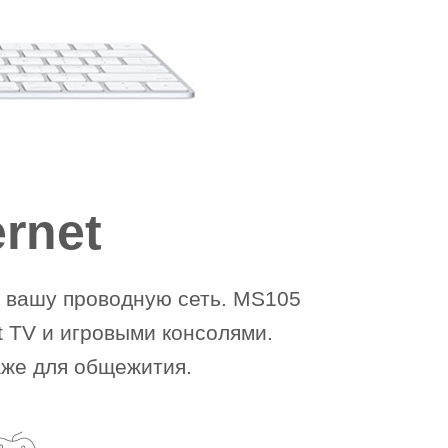
rnet
ь вашу проводную сеть. MS105
 TV и игровыми консолями.
аже для общежития.