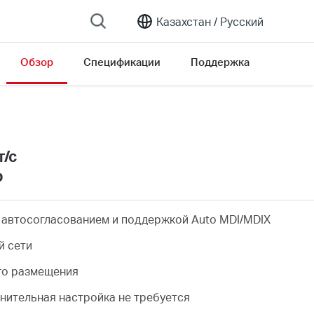
Казахстан /
Русский
Обзор
Спецификации
Поддержка
on list
т/с
р
 с автосогласованием и поддержкой Auto MDI/MDIX
й сети
го размещения
лнительная настройка не требуется