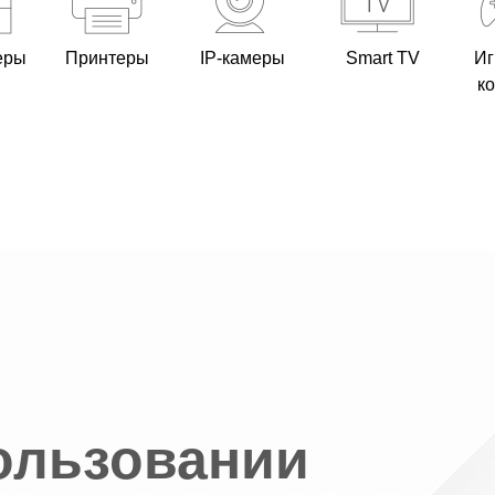
еры
Принтеры
IP-камеры
Smart TV
Иг
к
ользовании