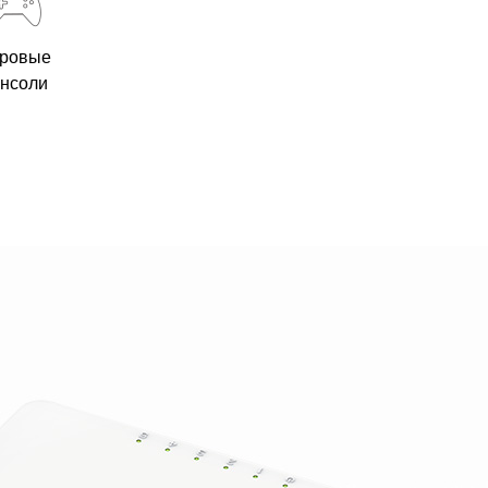
ровые
онсоли