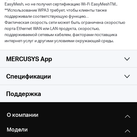
EasyMesh, но не получил сертификацию Wi-Fi EasyMeshTM..
**Использование WPA3 требует, чтобы клиенты также
поддерживали соответствующую функцию. .
Фактическая скорость сети может быть ограничена скоростью
порта Ethernet WAN или LAN продукта, скоростью,
поддерживаемой сетевым кабелем, факторами поставщика
интернет-услуг и другими условиями окружающей среды.
MERCUSYS App
Спецификации
Простое и
Функции беспроводной сети
Поддержка
функциональное
Программные характеристики
Стандарты беспроводной связи
приложение
О компании
Wi-Fi стандарты: 802.11be/ax/ac/a/b/g/n
Аппаратные характеристики
Тип WAN
Модели
Динамический IP-адрес / Статический IP-адрес /
Скорость передачи
Прочее
Размеры (Ш х Д х В)