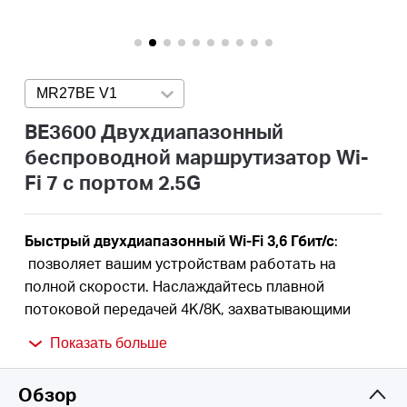
Казахстан
MR27BE V1
Press enter to open version list
/
BE3600 Двухдиапазонный
беспроводной маршрутизатор Wi-
Русский
Fi 7 с портом 2.5G
Быстрый двухдиапазонный Wi-Fi 3,6 Гбит/с
:
позволяет вашим устройствам работать на
полной скорости. Наслаждайтесь плавной
потоковой передачей 4K/8K, захватывающими
играми AR/VR и молниеносными загрузками.
†
Показать больше
Новейший WiFi 7:
оснащенная каналами 160 МГц,
4K-QAM, MLO и другими функциями, которые
Обзор
предлагает WiFi 7, ваша сеть будет отличаться