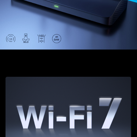
Mesh-сеть WiFi, предотвращая сбои и задержки
при переходе между источниками сигнала.*
Простая настройка и использование
: управление
сетью никогда не было таким простым с
приложением MERCUSYS.
.