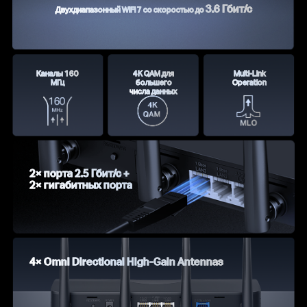
3.6 Гбит/с
Двухдиапазонный WiFi 7 со скоростью до
Каналы 160
4K QAM для
Multi-Link
МГц
большего
Operation
числа данных
2× порта 2.5 Гбит/с +
2× гигабитных порта
4× Omni Directional High-Gain Antennas