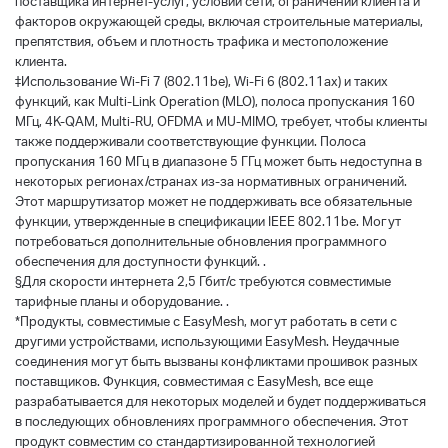
поставщика интернет-услуг, условий сети, ограничений клиента и
факторов окружающей среды, включая строительные материалы,
препятствия, объем и плотность трафика и местоположение
клиента.
‡Использование Wi-Fi 7 (802.11be), Wi-Fi 6 (802.11ax) и таких
функций, как Multi-Link Operation (MLO), полоса пропускания 160
МГц, 4K-QAM, Multi-RU, OFDMA и MU-MIMO, требует, чтобы клиенты
также поддерживали соответствующие функции. Полоса
пропускания 160 МГц в диапазоне 5 ГГц может быть недоступна в
некоторых регионах/странах из-за нормативных ограничений.
Этот маршрутизатор может не поддерживать все обязательные
функции, утвержденные в спецификации IEEE 802.11be. Могут
потребоваться дополнительные обновления программного
обеспечения для доступности функций. .
§Для скорости интернета 2,5 Гбит/с требуются совместимые
тарифные планы и оборудование. .
*Продукты, совместимые с EasyMesh, могут работать в сети с
другими устройствами, использующими EasyMesh. Неудачные
соединения могут быть вызваны конфликтами прошивок разных
поставщиков. Функция, совместимая с EasyMesh, все еще
разрабатывается для некоторых моделей и будет поддерживаться
в последующих обновлениях программного обеспечения. Этот
продукт совместим со стандартизированной технологией