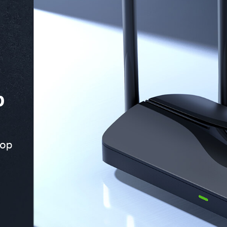
р
тор