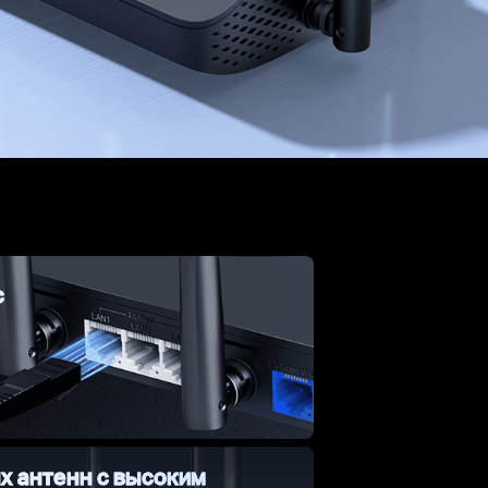
с
х антенн с высоким