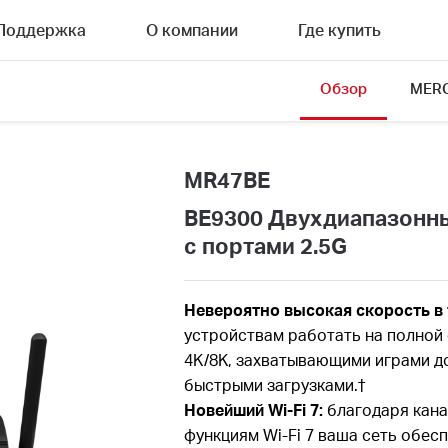
Поддержка
О компании
Где купить
Обзор
MERC
MR47BE
BE9300 Двухдиапазонны
с портами 2.5G
Невероятно высокая скорость в т
устройствам работать на полной
4K/8K, захватывающими играми д
быстрыми загрузками.
†
Новейший Wi-Fi 7:
благодаря канал
функциям Wi-Fi 7 ваша сеть обе