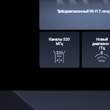
Трёхдиапазонный Wi-Fi 7: ско
Каналы 320
Новый
МГц
диапазон 
ГГц