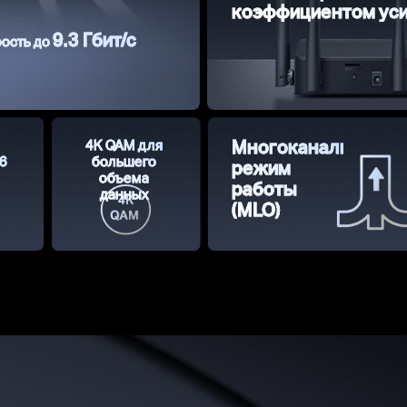
коэффициентом ус
9.3 Гбит/с
рость до
4K QAM для
Многоканальный
6
большего
режим
объема
работы
данных
(MLO)