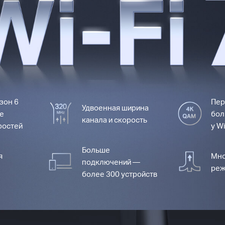
зон 6
Пер
Удвоенная ширина
ее
бол
канала и скорость
ростей
у Wi
Больше
я
Мно
подключений —
реж
более 300 устройств