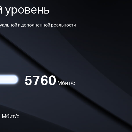
й уровень
туальной и дополненной реальности,
.
5760
Мбит/с
0
Мбит/с