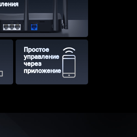
иления
Простое
управление
через
приложение