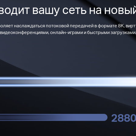
ыводит вашу сеть на новы
оляет наслаждаться потоковой передачей в формате 8K, вир
видеоконференциями, онлайн-играми и быстрыми загрузками
288