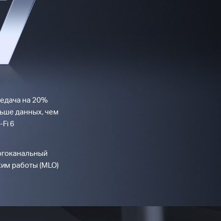
едача на 20%
ьше данных, чем
-Fi 6
гоканальный
им работы (MLO)