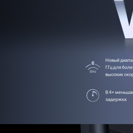
Новый диапа
ГГц для бол
высоких ско
В 4× меньша
задержка