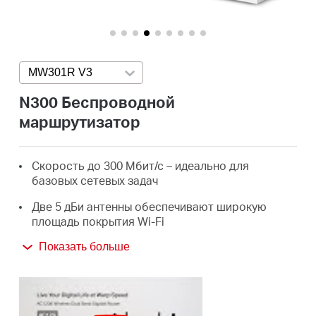
Казахстан
MW301R V3
Press enter to open version list
/
N300 Беспроводной
маршрутизатор
Русский
Скорость до 300 Мбит/с – идеально для
базовых сетевых задач
Две 5 дБи антенны обеспечивают широкую
площадь покрытия Wi-Fi
Удобный веб-интерфейс для простой и
Показать больше
быстрой настройки
Приложение MERCUSYS
— обеспечит быструю
настройку и простое управление Wi-Fi сетью.