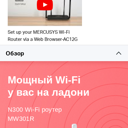
Set up your MERCUSYS Wi-Fi
Router via a Web Browser-AC12G
Обзор
Мощный Wi-Fi
у вас на ладони
N300 Wi-Fi роутер
MW301R