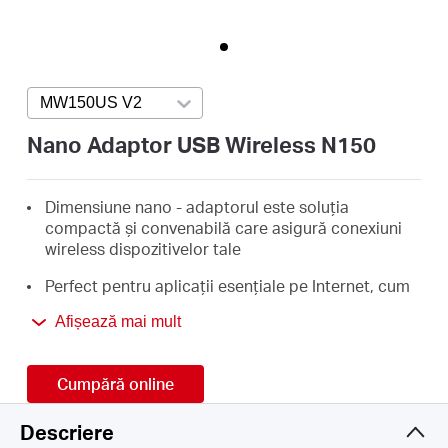
România
/
MW150US V2
Press enter to open version list
română
Nano Adaptor USB Wireless N150
Dimensiune nano - adaptorul este soluția
compactă și convenabilă care asigură conexiuni
wireless dispozitivelor tale
Perfect pentru aplicații esențiale pe Internet, cum
ar fi navigarea pe web, e-mail și chat
Afișează mai mult
Suportă Windows 11/10/8.1/8/7/XP (32 / 64bit)
3 ani garanție
Cumpără online
Descriere