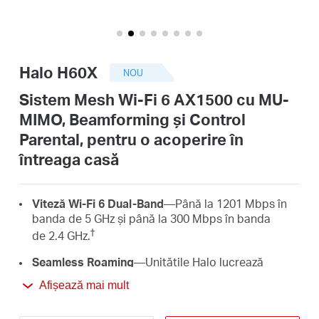
România
pentru
o
acoperire
/
în
întreaga
Halo H60X
NOU
casă
română
Sistem Mesh Wi-Fi 6 AX1500 cu MU-
MIMO, Beamforming și Control
Parental, pentru o acoperire în
întreaga casă
Viteză Wi-Fi 6 Dual-Band
—Până la 1201 Mbps în
banda de 5 GHz și până la 300 Mbps în banda
†
de 2.4 GHz.
Seamless Roaming
—Unitățile Halo lucrează
împreună pentru a forma o rețea unificată, cu un
Afișează mai mult
singur nume și parolă. Mai mult, dispozitivele tale
vor schimba automat între unitățile Halo pe