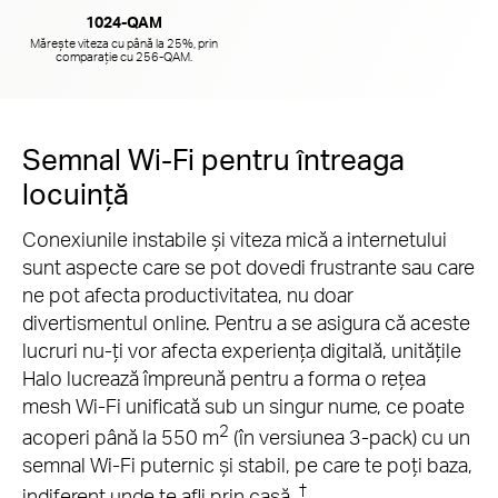
1024-QAM
Mărește viteza cu până la 25%, prin
comparație cu 256-QAM
.
Semnal Wi-Fi pentru întreaga
locuință
Conexiunile instabile și viteza mică a internetului
sunt aspecte care se pot dovedi frustrante sau care
ne pot afecta productivitatea, nu doar
divertismentul online. Pentru a se asigura că aceste
lucruri nu-ți vor afecta experiența digitală, unitățile
Halo lucrează împreună pentru a forma o rețea
mesh Wi-Fi unificată sub un singur nume, ce poate
2
acoperi până la 550 m
(în versiunea 3-pack) cu un
semnal Wi-Fi puternic și stabil, pe care te poți baza,
†
indiferent unde te afli prin casă.