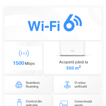
1500
Acoperă până la
Mbps
2
550 m
Seamless
O rețea
Roaming
unificată
Control din
Conectează
aplicație
peste