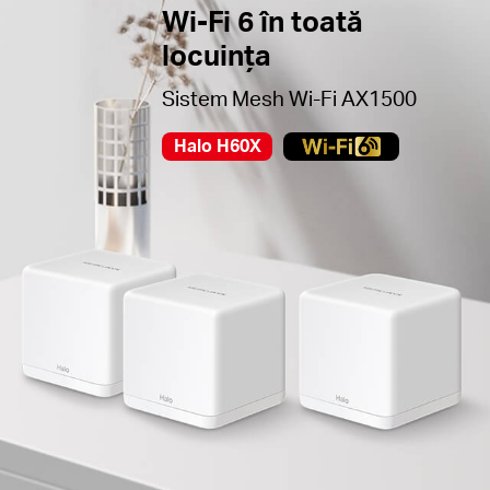
Notă:
Modelele Halo din seria H nu sunt compatibile cu cele din seria S
Wi-Fi 6 în toată
locuința
Sistem Mesh Wi-Fi AX1500
Halo H60X