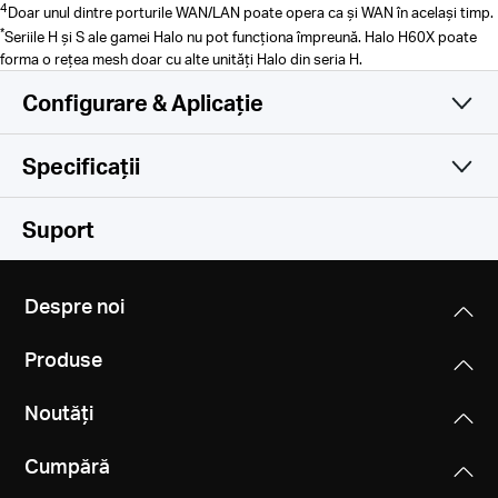
4
Doar unul dintre porturile WAN/LAN poate opera ca și WAN în același timp.
*
Seriile H și S ale gamei Halo nu pot funcționa împreună. Halo H60X poate
forma o rețea mesh doar cu alte unități Halo din seria H.
Configurare & Aplicație
Specificații
Simplă și funcțională
Wireless
Suport
Software
Standarde Wireless
Despre noi
Wi-Fi 6
Hardware
Moduri Operare
IEEE 802.11ax/ac/n/a 5 GHz
Produse
Router, Access Point
IEEE 802.11n/b/g 2.4 GHz
Altele
Dimensiuni
Noutăți
3.5 × 3.5 × 3.5 in (88 × 88 × 88 mm)
Calitatea Serviciului
Rată Semnal
Conținut Pachet
WMM
1201 Mbps on 5 GHz, 300 Mbps on 2.4 GHz
Cumpără
Aplicația Mercusys
3-pack
Interfață
1× Halo H60XR Unit+ 2× Halo H60XS Units