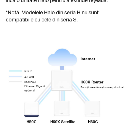
*
Notă: Modelele Halo din seria H nu sunt
compatibile cu cele din seria S.
Internet
5 GHz
2.4 GHz
H60X-Router
Backhaul
Ethernet Gigabit
Funcționează ca și router principal
opțional
H50G
H60X-Satellite
H30G