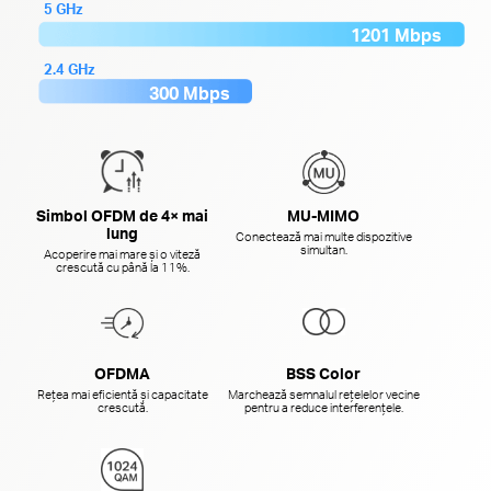
5 GHz
1201 Mbps
2.4 GHz
300 Mbps
Simbol OFDM de 4× mai
MU-MIMO
lung
Conectează mai multe dispozitive
simultan.
Acoperire mai mare și o viteză
crescută cu până la 11%.
OFDMA
BSS Color
Rețea mai eficientă și capacitate
Marchează semnalul rețelelor vecine
crescută.
pentru a reduce interferențele.