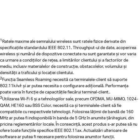
1
Ratele maxime ale semnalului wireless sunt ratele fizice derivate din
specificațiile standardului IEEE 802.11. Throughput-ul de date, acoperirea
wireless și numărul de dispozitive conectate nu sunt garantate și vor varia
ca urmare a condițiilor de rețea, a limitărilor clientului și a factorilor de
mediu, inclusiv materialelor de construcție, obstacolelor, volumului și
densității a traficului și locației clientului.
2
Funcția Seamless Roaming necesită ca terminalele-client să suporte
802.11k/v/r și ar putea necesita o configurare adițională. Performanța
poate varia în funcție de capacitățile fiecărui terminal-client..
3
Utilizarea Wi-Fi 6 și a tehnologiilor sale, precum OFDMA, MU-MIMO, 1024-
QAM, HE160 sau BSS Color, necesită ca și terminalele-client să fie
compatibile cu respectivele tehnologii. Folosirea lățimii de bandă de 160
MHz ar putea fi indisponibilă în banda de 5 GHz în anumite țări/regiuni, din
pricina reglementărilor locale. În consecință, acest produs s-ar putea să nu
ofere toate funcțiile specifice IEEE 802.11ax. Actualizări ulterioare de
software ar putea fi necesare pentru folosirea anumitor funcții.