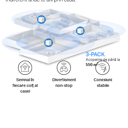
3-PACK
Acoperire de până la
2
550 m
Semnal în
Divertisment
Conexiuni
fiecare colț al
non-stop
stabile
casei