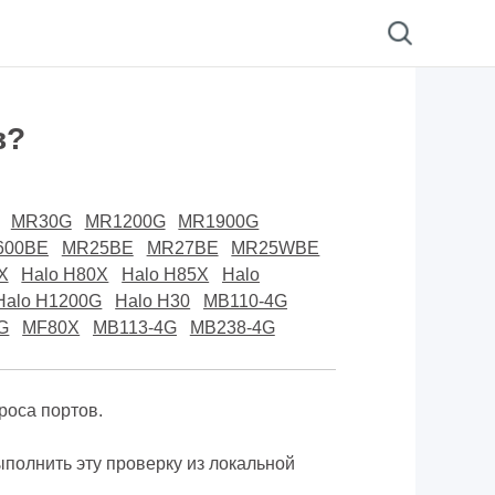
в?
MR30G
MR1200G
MR1900G
600BE
MR25BE
MR27BE
MR25WBE
X
Halo H80X
Halo H85X
Halo
Halo H1200G
Halo H30
MB110-4G
G
MF80X
MB113-4G
MB238-4G
роса портов.
ыполнить эту проверку из локальной