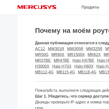
Click
Продукты
to
skip
the
MERCUSYS
navigation
bar
Почему на моём роут
Данная публикация относится к сле
AC12
MW301R
MW305R
MW325R
M
MR50G
MR60X
MR1500X
MR62X
MR
MR37BE
MR47BE
Halo H47BE
Halo 
H3000X
Halo H70X
Halo H60X
Halo 
MB112-4G
MB115-4G
MB118-4G
MB13
Пожалуйста, выполните следующие дейст
Шаг 1. Убедитесь, что сервер доступ
Дважды проверьте IP-адрес и номер пор
сети.