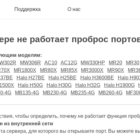
Поддержка
О нас
ере не работает проброс порто
дующим моделям:
W302R
MW306R
AC10
AC12G
MW330HP
MR20
MR30
70X
MR1800X
MR80X
MR85X
MR3000X
MR90X
MR3
H37BE
Halo H27BE
Halo H25BE
Halo H3600BE
Halo H90
H1500X
Halo H50G
Halo H30G
Halo H32G
Halo H1900G
0-4G
MB135-4G
MB230-4G
MB235-4G
MB260-4G
MF30
вия, чтобы определить, почему не работает функция проб
ен из внутренней сети
та сервера, для которого вы открываете порт. Вы можете в