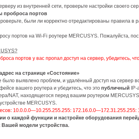
серверу из внутренней сети, проверьте настройки своего сер
ы проброса портов
проверьте, были ли корректно отредактированы правила в 
бросу портов на Wi-Fi роутере MERCUSYS. Пожалуйста, пос
RCUSYS?
роса портов у вас пропал доступ на сервер, убедитесь, что
-адрес на странице «Состояние»
е было выявлено проблем, и удалённый доступ на сервер вс
фейсе вашего роутера и убедитесь, что это
публичный
IP-
тера/NAT, находящегося перед вашим роутером MERCUSYS, 
на устройстве MERCUSYS.
сов: 10.0.0.0—10.255.255.255: 172.16.0.0—172.31.255.255:
ии о каждой функции и
настройке
оборудования перейд
к Вашей модели устройства.