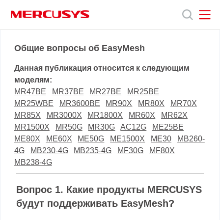
Click
to
skip
the
MERCUSYS
MERCUSYS
Продукты
navigation
Общие вопросы об EasyMesh
bar
Данная публикация относится к следующим
Поддержка
моделям:
MR47BE
MR37BE
MR27BE
MR25BE
MR25WBE
MR3600BE
MR90X
MR80X
MR70X
О
MR85X
MR3000X
MR1800X
MR60X
MR62X
MR1500X
MR50G
MR30G
AC12G
ME25BE
нас
ME80X
ME60X
ME50G
ME1500X
ME30
MB260-
4G
MB230-4G
MB235-4G
MF30G
MF80X
MB238-4G
Вопрос 1. Какие продукты MERCUSYS
будут поддерживать EasyMesh?