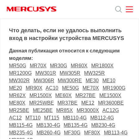
Click
to
skip
the
MERCUSYS
MERCUSYS
Продукты
navigation
Что делать, если не удалось выполнить
bar
вход в настройки устройства MERCUSYS
Поддержка
Данная публикация относится к следующим
моделям:
О
MR50G
MR70X
MR30G
MR60X
MR1800X
MR1200G
MW301R
MW305R
MW325R
MW302R
MW306R
MW300RE
ME30
ME10
нас
ME20
MR90X
AC10
ME50G
ME70X
MR1900G
MR62X
MR1500X
ME60X
MR27BE
ME1500X
ME80X
MR25WBE
MR37BE
ME12
MR3600BE
MR25BE
ME25BE
MR85X
MR3000X
AC12G
AC12
MT110
MT115
MB110-4G
MB112-4G
MB115-4G
MB130-4G
MB135-4G
MB230-4G
MB235-4G
MB260-4G
MF30G
MF80X
MB113-4G