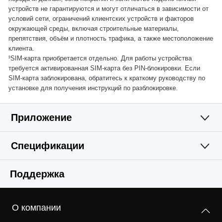
устройств не гарантируются и могут отличаться в зависимости от
условий сети, ограничений клиентских устройств и факторов
окружающей среды, включая строительные материалы,
препятствия, объём и плотность трафика, а также местоположение
клиента.
§
SIM-карта приобретается отдельно. Для работы устройства
требуется активированная SIM-карта без PIN-блокировки. Если
SIM-карта заблокирована, обратитесь к краткому руководству по
установке для получения инструкций по разблокировке.
Приложение
Спецификации
Простое и
Wi-Fi
Поддержка
функциональное
Программные
LTE Standard
приложение
О компании
Cat 4
Аппаратные
Режимы рабoты
150/50 Мбит/с входящая/исходящая скорость