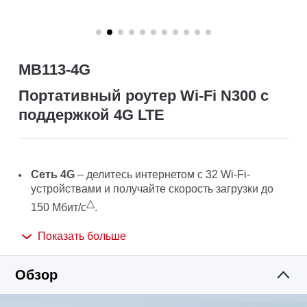
MB113-4G
Портативный роутер Wi-Fi N300 с
поддержкой 4G LTE
Сеть 4G
– делитесь интернетом с 32 Wi-Fi-
устройствами и получайте скорость загрузки до
△
150 Мбит/с
.
Wi-Fi до 300 Мбит/с
– высокая скорость Wi-Fi до
Показать больше
☆
300 Мбит/с для совместного доступа к сети
.
Обзор
Удобно брать с собой
– компактный корпус
размером со смартфон и складные антенны
позволяют легко положить MB113-4G в сумку или