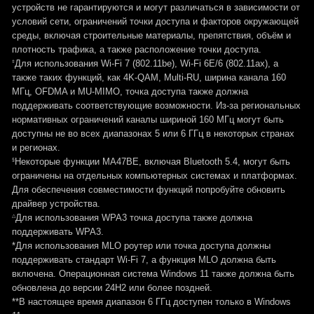
устройств не гарантируются и могут различаться в зависимости от
условий сети, ограничений точки доступа и факторов окружающей
среды, включая строительные материалы, препятствия, объём и
плотность трафика, а также расположение точки доступа.
‡
Для использования Wi-Fi 7 (802.11be), Wi-Fi 6E/6 (802.11ax), а
также таких функций, как 4K-QAM, Multi-RU, ширина канала 160
МГц, OFDMA и MU-MIMO, точка доступа также должна
поддерживать соответствующие возможности. Из-за региональных
нормативных ограничений каналы шириной 160 МГц могут быть
доступны не во всех диапазонах 5 или 6 ГГц в некоторых странах
и регионах.
§
Некоторые функции MA47BE, включая Bluetooth 5.4, могут быть
ограничены на отдельных компьютерных системах и платформах.
Для обеспечения совместимости функций попробуйте обновить
драйвер устройства.
△
Для использования WPA3 точка доступа также должна
поддерживать WPA3.
*Для использования MLO роутер или точка доступа должны
поддерживать стандарт Wi-Fi 7, а функция MLO должна быть
включена. Операционная система Windows 11 также должна быть
обновлена до версии 24H2 или более поздней.
**В настоящее время диапазон 6 ГГц доступен только в Windows