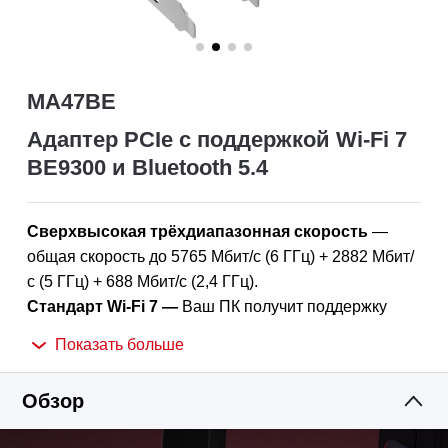
MA47BE
Адаптер PCIe с поддержкой Wi-Fi 7
BE9300 и Bluetooth 5.4
Сверхвысокая трёхдиапазонная скорость
—
общая скорость до 5765
Мбит/с (6 ГГц) +
2882
Мбит/
с (5 ГГц) +
688
Мбит/с (2,4 ГГц
).
Стандарт Wi-Fi
7
—
Ваш
ПК получит поддержку
новейшей технологии Wi-Fi
7.
Показать больше
Высокая производительность
—
больше
подключений, ниже
задержка и
меньше перегрузок
Обзор
сети.
Bluetooth
5.
4
—
улучшенные скорость, дальность,