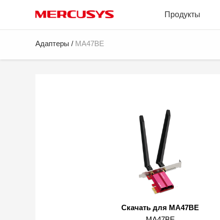
Click
Продукты
to
skip
the
MERCUSYS
Адаптеры
/
MA47BE
navigation
bar
Скачать для MA47BE
MA47BE