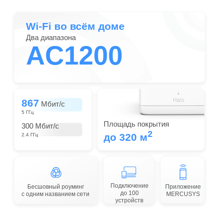
Wi-Fi во всём доме
Два диапазона
AC1200
867
Мбит/с
5 ГГц
Площадь покрытия
300 Мбит/с
2
до 320 м
2.4 ГГц
Подключение
Бесшовный роуминг
Приложение
до 100
с одним названием сети
MERCUSYS
устройств