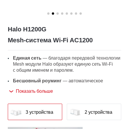
Halo H1200G
Mesh‑система Wi-Fi AC1200
Единая сеть
— благодаря передовой технологии
Mesh модули Halo образуют единую сеть Wi‑Fi
с общим именем и паролем.
Бесшовный роуминг
— автоматическое
переключение между модулями Halo
Показать больше
при перемещении по дому обеспечит
оптимальное качество подключения на всех
устройствах.
3 устройства
2 устройства
Большая площадь покрытия
—
высокоскоростной Wi-Fi на площади до 320 м²
обеспечит надёжное подключение во всём доме