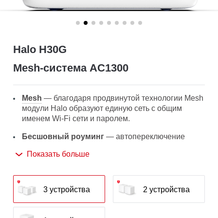
Halo H30G
Mesh‑система AC1300
Mesh
— благодаря продвинутой технологии Mesh
модули Halo образуют единую сеть с общим
именем Wi-Fi сети и паролем.
Бесшовный роуминг
— автопереключение
между Wi-Fi модулями Halo при перемещении по
Показать больше
дому позволит получать лучший сигнал и высокую
скорость подключения на всех устройствах.
Покрытие по всему дому
— высокоскоростной
3 устройства
2 устройства
Wi-Fi на площади до 320 м² устранит зоны со
слабым Wi-Fi сигналом.