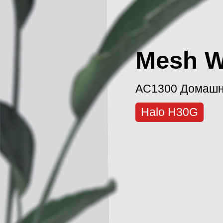
Mesh W
AC1300 Домашня
Halo H30G