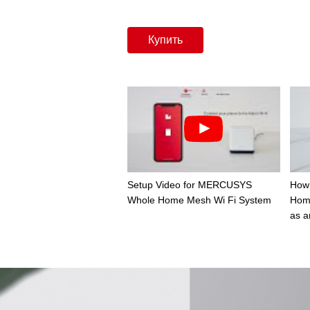
Купить
Setup Video for MERCUSYS
How
Whole Home Mesh Wi Fi System
Hom
as a