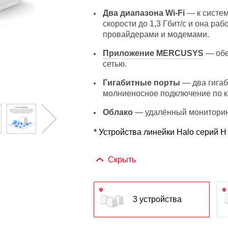
Два диапазона Wi-Fi
— к систем
скорости до 1,3 Гбит/с и она ра
провайдерами и модемами.
Приложение MERCUSYS
— обе
сетью.
Гигабитные порты
— два гигаб
молниеносное подключение по к
Облако
— удалённый мониторин
* Устройства линейки Halo серий H
Скрыть
3 устройства