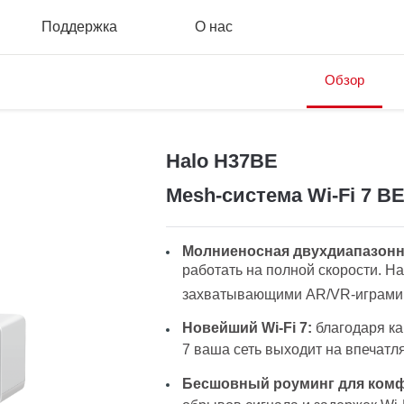
Поддержка
О нас
Обзор
Halo H37BE
Mesh-система Wi-Fi 7 B
Молниеносная двухдиапазонная
работать на полной скорости. Н
захватывающими AR/VR-играми и
Новейший Wi-Fi 7:
благодаря ка
7 ваша сеть выходит на впечат
Бесшовный роуминг для комф