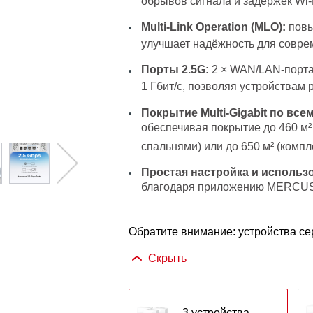
обрывов сигнала и задержек Wi-
Multi-Link Operation (MLO):
повы
улучшает надёжность для совре
Порты 2.5G:
2 × WAN/LAN-порта 
1 Гбит/с, позволяя устройствам
Покрытие Multi-Gigabit по все
обеспечивая покрытие до 460 м² 
спальнями) или до 650 м² (компл
Простая настройка и использ
благодаря приложению MERCU
Обратите внимание: устройства сер
Скрыть
3 устройства