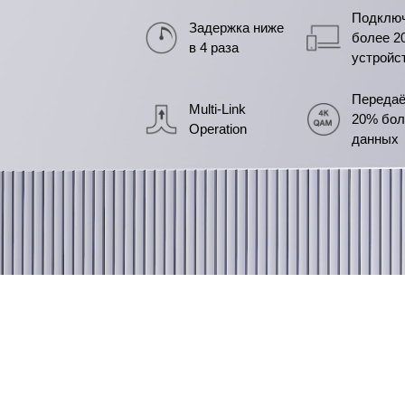
Подклю
Задержка ниже
более 2
в 4 раза
устройс
Передаё
Multi-Link
20% бо
Operation
данных