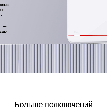
чение
00
тв
т на
льше
Больше подключений