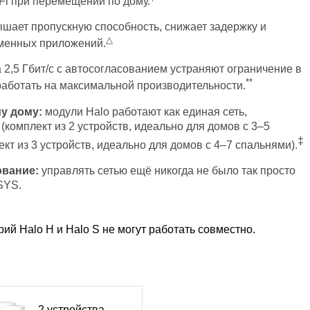
Fi при перемещении по дому.
шает пропускную способность, снижает задержку и
△
менных приложений.
2,5 Гбит/с с автосогласованием устраняют ограничение в
**
 работать на максимальной производительности.
му дому:
модули Halo работают как единая сеть,
(комплект из 2 устройств, идеально для домов с 3–5
‡
ект из 3 устройств, идеально для домов с 4–7 спальнями).
ование:
управлять сетью ещё никогда не было так просто
SYS.
ий Halo H и Halo S не могут работать совместно.
2 устройства