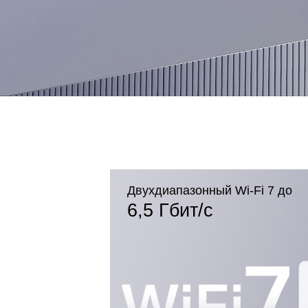
Двухдиапазонный Wi-Fi 7 до
6,5 Гбит/с