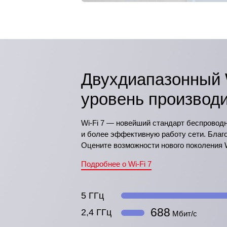
Двухдиапазонный W
уровень производ
Wi-Fi 7 — новейший стандарт беспровод
и более эффективную работу сети. Благо
Оцените возможности нового поколения W
Подробнее о Wi-Fi 7
5 ГГц
688
2,4 ГГц
Мбит/с