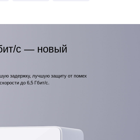
Гбит/с — новый
ьшую задержку, лучшую защиту от помех
орости до 6,5 Гбит/с.