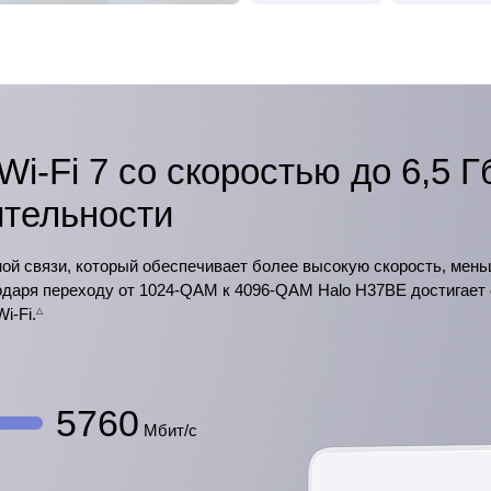
i-Fi 7 со скоростью до 6,5 
ительности
ной связи, который обеспечивает более высокую скорость, мен
даря переходу от 1024-QAM к 4096-QAM Halo H37BE достигает ск
i-Fi.
△
5760
Мбит/с