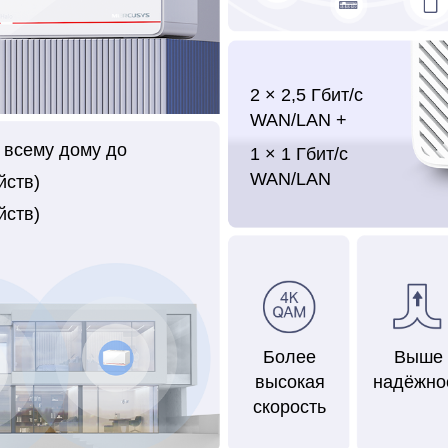
2 ×
2,5 Гбит/с
WAN/LAN +
 всему дому до
1 ×
1 Гбит/с
WAN/LAN
йств)
йств)
Более
Выше
высокая
надёжно
скорость